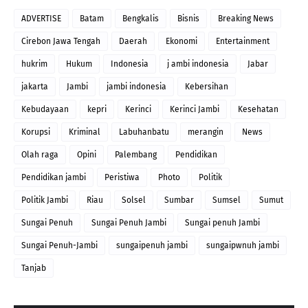
ADVERTISE
Batam
Bengkalis
Bisnis
Breaking News
Cirebon Jawa Tengah
Daerah
Ekonomi
Entertainment
hukrim
Hukum
Indonesia
j ambi indonesia
Jabar
jakarta
Jambi
jambi indonesia
Kebersihan
Kebudayaan
kepri
Kerinci
Kerinci Jambi
Kesehatan
Korupsi
Kriminal
Labuhanbatu
merangin
News
Olah raga
Opini
Palembang
Pendidikan
Pendidikan jambi
Peristiwa
Photo
Politik
Politik Jambi
Riau
Solsel
Sumbar
Sumsel
Sumut
Sungai Penuh
Sungai Penuh Jambi
Sungai penuh Jambi
Sungai Penuh-Jambi
sungaipenuh jambi
sungaipwnuh jambi
Tanjab