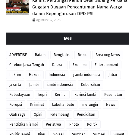
Kamis, PN Sungai Penuh Gelar Sidang Perdana
Gugatan Dugaan Pencantuman Nama Warga
dalam Kepengurusan DPD PSI
Agustus 04, 2026
TAGS
ADVERTISE
Batam
Bengkalis
Bisnis
Breaking News
Cirebon Jawa Tengah
Daerah
Ekonomi
Entertainment
hukrim
Hukum
Indonesia
j ambi indonesia
Jabar
jakarta
Jambi
jambi indonesia
Kebersihan
Kebudayaan
kepri
Kerinci
Kerinci Jambi
Kesehatan
Korupsi
Kriminal
Labuhanbatu
merangin
News
Olah raga
Opini
Palembang
Pendidikan
Pendidikan jambi
Peristiwa
Photo
Politik
Politik Jambi
Riau
Solsel
Sumbar
Sumsel
Sumut