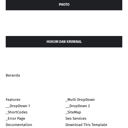
PHOTO
HUKUM DAN KRIMINAL
Beranda
Features
_Multi DropDown
__DropDown 1
__DropDown 2
_ShortCodes
_SiteMap
_Error Page
Seo Services
Documentation
Download This Template