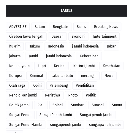
LABELS
ADVERTISE
Batam
Bengkalis
Bisnis
Breaking News
Cirebon Jawa Tengah
Daerah
Ekonomi
Entertainment
hukrim
Hukum
Indonesia
j ambi indonesia
Jabar
jakarta
Jambi
jambi indonesia
Kebersihan
Kebudayaan
kepri
Kerinci
Kerinci Jambi
Kesehatan
Korupsi
Kriminal
Labuhanbatu
merangin
News
Olah raga
Opini
Palembang
Pendidikan
Pendidikan jambi
Peristiwa
Photo
Politik
Politik Jambi
Riau
Solsel
Sumbar
Sumsel
Sumut
Sungai Penuh
Sungai Penuh Jambi
Sungai penuh Jambi
Sungai Penuh-Jambi
sungaipenuh jambi
sungaipwnuh jambi