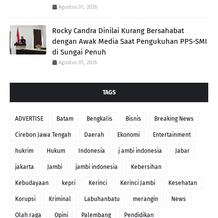
Agustus 01, 2026
Rocky Candra Dinilai Kurang Bersahabat
dengan Awak Media Saat Pengukuhan PPS-SMI
di Sungai Penuh
Agustus 01, 2026
TAGS
ADVERTISE
Batam
Bengkalis
Bisnis
Breaking News
Cirebon Jawa Tengah
Daerah
Ekonomi
Entertainment
hukrim
Hukum
Indonesia
j ambi indonesia
Jabar
jakarta
Jambi
jambi indonesia
Kebersihan
Kebudayaan
kepri
Kerinci
Kerinci Jambi
Kesehatan
Korupsi
Kriminal
Labuhanbatu
merangin
News
Olah raga
Opini
Palembang
Pendidikan