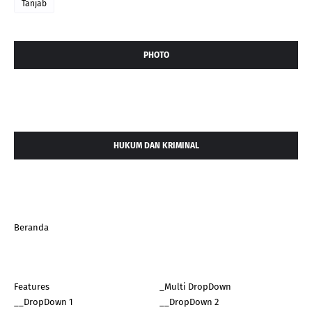
Tanjab
PHOTO
HUKUM DAN KRIMINAL
Beranda
Features
_Multi DropDown
__DropDown 1
__DropDown 2