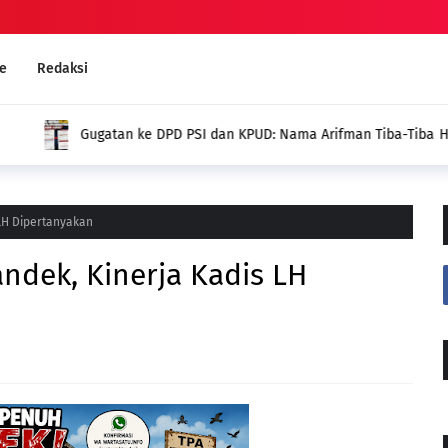
e
Redaksi
ng dari SIPOL KPU,
Kades Pondok Agung Sambut
Jadi Nilai Plus bagi Desa Ka
LH Dipertanyakan
ndek, Kinerja Kadis LH