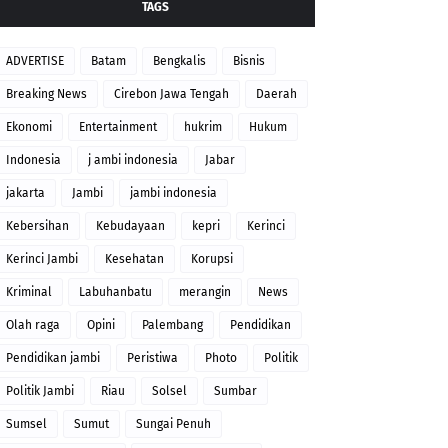
TAGS
ADVERTISE
Batam
Bengkalis
Bisnis
Breaking News
Cirebon Jawa Tengah
Daerah
Ekonomi
Entertainment
hukrim
Hukum
Indonesia
j ambi indonesia
Jabar
jakarta
Jambi
jambi indonesia
Kebersihan
Kebudayaan
kepri
Kerinci
Kerinci Jambi
Kesehatan
Korupsi
Kriminal
Labuhanbatu
merangin
News
Olah raga
Opini
Palembang
Pendidikan
Pendidikan jambi
Peristiwa
Photo
Politik
Politik Jambi
Riau
Solsel
Sumbar
Sumsel
Sumut
Sungai Penuh