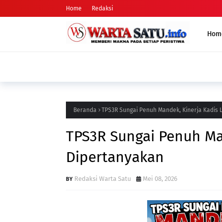
Home
Redaksi
Hom
Gugatan ke DPD PSI dan KPUD: Nama Arifman Tiba-Tiba Hila
Publik Pertanyakan Penyebabnya
Beranda
TPS3R Sungai Penuh Mandek, Kinerja Kadis 
TPS3R Sungai Penuh Ma
Dipertanyakan
Redaksi Warta Satu
Mei 08, 2026