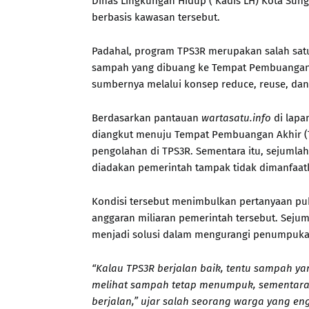
Dinas Lingkungan Hidup ( Kadis LH) Kota Su
berbasis kawasan tersebut.
Padahal, program TPS3R merupakan salah sat
sampah yang dibuang ke Tempat Pembuangan 
sumbernya melalui konsep reduce, reuse, dan 
Berdasarkan pantauan
wartasatu.info
di lapa
diangkut menuju Tempat Pembuangan Akhir (
pengolahan di TPS3R. Sementara itu, sejumlah
diadakan pemerintah tampak tidak dimanfaatk
Kondisi tersebut menimbulkan pertanyaan publ
anggaran miliaran pemerintah tersebut. Seju
menjadi solusi dalam mengurangi penumpukan
“Kalau TPS3R berjalan baik, tentu sampah y
melihat sampah tetap menumpuk, sementara f
berjalan,” ujar salah seorang warga yang e