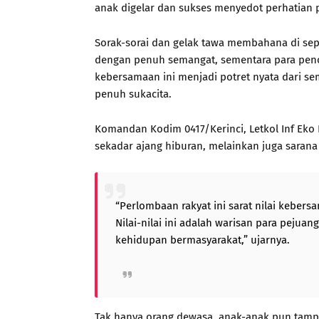
anak digelar dan sukses menyedot perhatian
Sorak-sorai dan gelak tawa membahana di sep
dengan penuh semangat, sementara para pe
kebersamaan ini menjadi potret nyata dari se
penuh sukacita.
Komandan Kodim 0417/Kerinci, Letkol Inf Eko Bu
sekadar ajang hiburan, melainkan juga saran
“Perlombaan rakyat ini sarat nilai kebe
Nilai-nilai ini adalah warisan para pejuan
kehidupan bermasyarakat,” ujarnya.
Tak hanya orang dewasa, anak-anak pun tamp