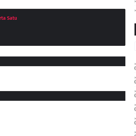
ta Satu
(
(
(