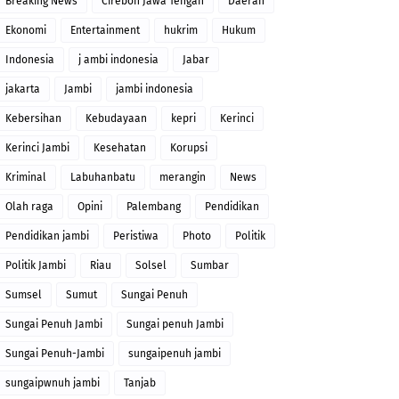
Breaking News
Cirebon Jawa Tengah
Daerah
Ekonomi
Entertainment
hukrim
Hukum
Indonesia
j ambi indonesia
Jabar
jakarta
Jambi
jambi indonesia
Kebersihan
Kebudayaan
kepri
Kerinci
Kerinci Jambi
Kesehatan
Korupsi
Kriminal
Labuhanbatu
merangin
News
Olah raga
Opini
Palembang
Pendidikan
Pendidikan jambi
Peristiwa
Photo
Politik
Politik Jambi
Riau
Solsel
Sumbar
Sumsel
Sumut
Sungai Penuh
Sungai Penuh Jambi
Sungai penuh Jambi
Sungai Penuh-Jambi
sungaipenuh jambi
sungaipwnuh jambi
Tanjab