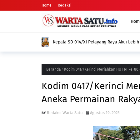
Home
Redaksi
Hom
Gugatan ke DPD PSI dan KPUD: Nama Arifman Tiba-Tiba Hila
Publik Pertanyakan Penyebabnya
Beranda
Kodim 0417/Kerinci Meriahkan HUT RI ke-8
Kodim 0417/Kerinci Me
Aneka Permainan Raky
Redaksi Warta Satu
Agustus 19, 2025