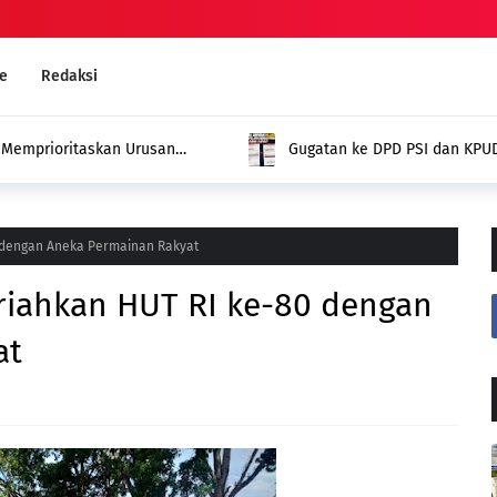
e
Redaksi
ng dari SIPOL KPU,
Kades Pondok Agung Sambut
Jadi Nilai Plus bagi Desa Ka
0 dengan Aneka Permainan Rakyat
riahkan HUT RI ke-80 dengan
at