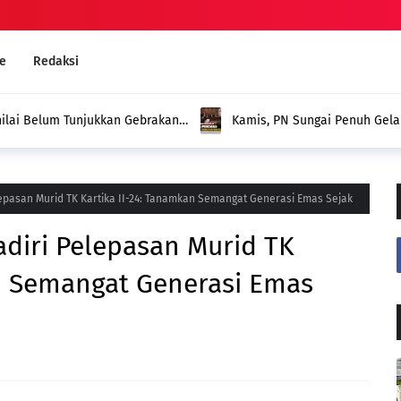
e
Redaksi
nilai Belum Tunjukkan Gebrakan
Kamis, PN Sungai Penuh Gel
ani
Nama Warga dalam Kepengur
lepasan Murid TK Kartika II-24: Tanamkan Semangat Generasi Emas Sejak
diri Pelepasan Murid TK
an Semangat Generasi Emas