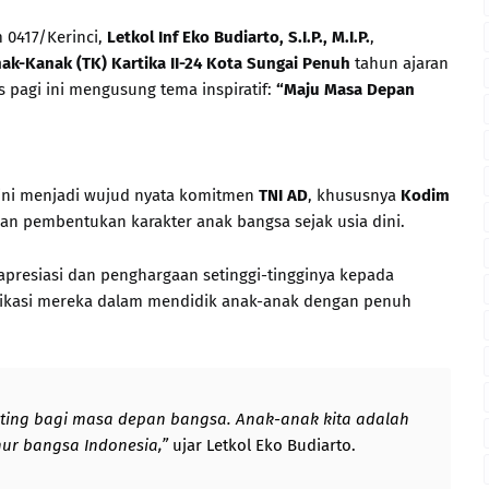
0417/Kerinci,
Letkol Inf Eko Budiarto, S.I.P., M.I.P.
,
k-Kanak (TK) Kartika II-24 Kota Sungai Penuh
tahun ajaran
 pagi ini mengusung tema inspiratif:
“Maju Masa Depan
ini menjadi wujud nyata komitmen
TNI AD
, khususnya
Kodim
n pembentukan karakter anak bangsa sejak usia dini.
resiasi dan penghargaan setinggi-tingginya kepada
dedikasi mereka dalam mendidik anak-anak dengan penuh
enting bagi masa depan bangsa. Anak-anak kita adalah
hur bangsa Indonesia,”
ujar Letkol Eko Budiarto.