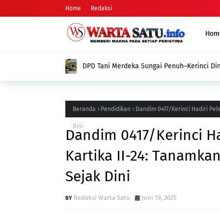
Home
Redaksi
Hom
DPD Tani Merdeka Sungai Penuh–Kerinci Di
Nyata dalam Memperjuangkan Aspirasi Pet
Beranda
Pendidikan
Dandim 0417/Kerinci Hadiri Pe
Dini
Dandim 0417/Kerinci Ha
Kartika II-24: Tanamk
Sejak Dini
Redaksi Warta Satu
Juni 19, 2025