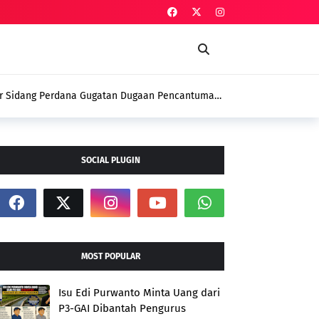
ar Sidang Perdana Gugatan Dugaan Pencantuman
usan DPD PSI
SOCIAL PLUGIN
MOST POPULAR
Isu Edi Purwanto Minta Uang dari
P3-GAI Dibantah Pengurus