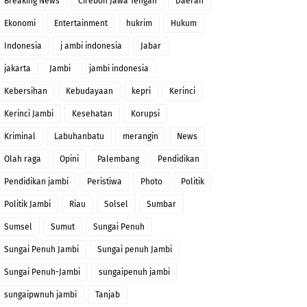
Breaking News
Cirebon Jawa Tengah
Daerah
Ekonomi
Entertainment
hukrim
Hukum
Indonesia
j ambi indonesia
Jabar
jakarta
Jambi
jambi indonesia
Kebersihan
Kebudayaan
kepri
Kerinci
Kerinci Jambi
Kesehatan
Korupsi
Kriminal
Labuhanbatu
merangin
News
Olah raga
Opini
Palembang
Pendidikan
Pendidikan jambi
Peristiwa
Photo
Politik
Politik Jambi
Riau
Solsel
Sumbar
Sumsel
Sumut
Sungai Penuh
Sungai Penuh Jambi
Sungai penuh Jambi
Sungai Penuh-Jambi
sungaipenuh jambi
sungaipwnuh jambi
Tanjab