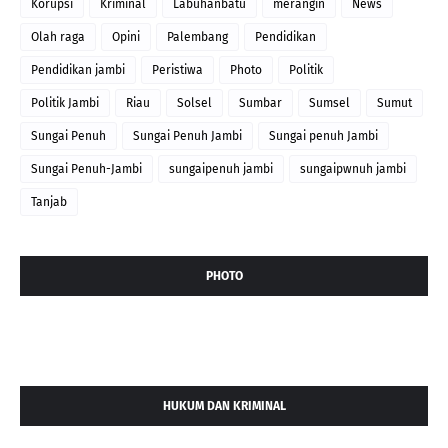
Korupsi
Kriminal
Labuhanbatu
merangin
News
Olah raga
Opini
Palembang
Pendidikan
Pendidikan jambi
Peristiwa
Photo
Politik
Politik Jambi
Riau
Solsel
Sumbar
Sumsel
Sumut
Sungai Penuh
Sungai Penuh Jambi
Sungai penuh Jambi
Sungai Penuh-Jambi
sungaipenuh jambi
sungaipwnuh jambi
Tanjab
PHOTO
HUKUM DAN KRIMINAL