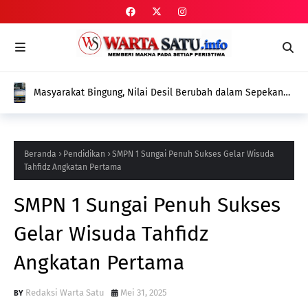
Masyarakat Bingung, Nilai Desil Berubah dalam Sepekan
Tanpa Pendataan Ulang, Dinas Sosial Diminta Beri
Penjelasan
Beranda
Pendidikan
SMPN 1 Sungai Penuh Sukses Gelar Wisuda
Tahfidz Angkatan Pertama
SMPN 1 Sungai Penuh Sukses
Gelar Wisuda Tahfidz
Angkatan Pertama
Redaksi Warta Satu
Mei 31, 2025