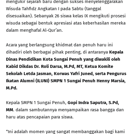
mengukir sejarah baru dengan sukses menyelenggarakan
Wisuda Tahfidz Angkatan I pada Sabtu (tanggal
disesuaikan). Sebanyak 26 siswa kelas IX mengikuti prosesi
wisuda sebagai bentuk apresiasi atas keberhasilan mereka
dalam menghafal Al-Qur’an.
Acara yang berlangsung khidmat dan penuh haru ini
dihadiri oleh berbagai pihak penting, di antaranya
Kepala
Dinas Pendidikan Kota Sungai Penuh yang diwakili oleh
Kabid Dikdas Dr. Roli Darsa, M.Pd, MT, Ketua Komite
Sekolah Letda Jasman, Korwas Yafri Juned, serta Pengurus
Ikatan Alumni (ILUNI) SMPN 1 Sungai Penuh Henny Marsia,
M.Pd.
Kepala SMPN 1 Sungai Penuh,
Gopi
Indra Saputra, S.Pd,
MM
. dalam sambutannya menyampaikan rasa bangga dan
haru atas pencapaian para siswa.
“Ini adalah momen yang sangat membanggakan bagi kami