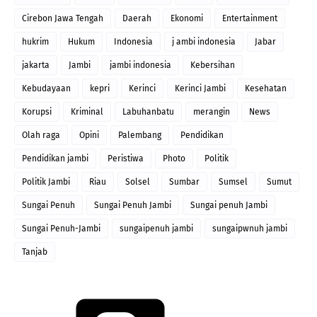
Cirebon Jawa Tengah
Daerah
Ekonomi
Entertainment
hukrim
Hukum
Indonesia
j ambi indonesia
Jabar
jakarta
Jambi
jambi indonesia
Kebersihan
Kebudayaan
kepri
Kerinci
Kerinci Jambi
Kesehatan
Korupsi
Kriminal
Labuhanbatu
merangin
News
Olah raga
Opini
Palembang
Pendidikan
Pendidikan jambi
Peristiwa
Photo
Politik
Politik Jambi
Riau
Solsel
Sumbar
Sumsel
Sumut
Sungai Penuh
Sungai Penuh Jambi
Sungai penuh Jambi
Sungai Penuh-Jambi
sungaipenuh jambi
sungaipwnuh jambi
Tanjab