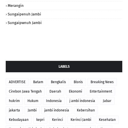
Merangin
Sungaipenuh Jambi
Sungaipwnuh Jambi
LABELS
ADVERTISE
Batam
Bengkalis
Bisnis
Breaking News
Cirebon Jawa Tengah
Daerah
Ekonomi
Entertainment
hukrim
Hukum
Indonesia
j ambi indonesia
Jabar
jakarta
Jambi
jambi indonesia
Kebersihan
Kebudayaan
kepri
Kerinci
Kerinci Jambi
Kesehatan