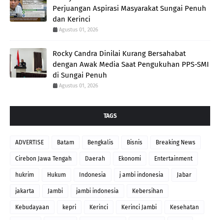
Perjuangan Aspirasi Masyarakat Sungai Penuh
dan Kerinci
Agustus 01, 2026
Rocky Candra Dinilai Kurang Bersahabat
dengan Awak Media Saat Pengukuhan PPS-SMI
di Sungai Penuh
Agustus 01, 2026
TAGS
ADVERTISE
Batam
Bengkalis
Bisnis
Breaking News
Cirebon Jawa Tengah
Daerah
Ekonomi
Entertainment
hukrim
Hukum
Indonesia
j ambi indonesia
Jabar
jakarta
Jambi
jambi indonesia
Kebersihan
Kebudayaan
kepri
Kerinci
Kerinci Jambi
Kesehatan