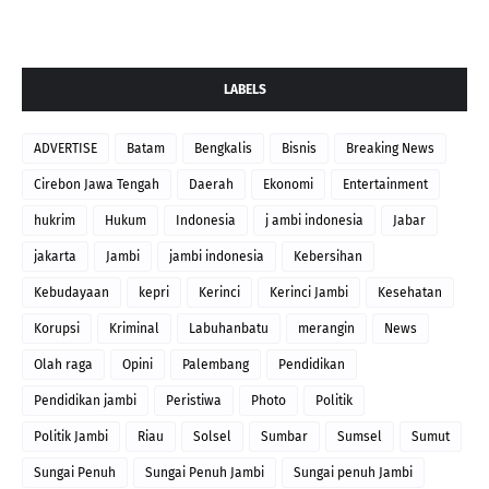
LABELS
ADVERTISE
Batam
Bengkalis
Bisnis
Breaking News
Cirebon Jawa Tengah
Daerah
Ekonomi
Entertainment
hukrim
Hukum
Indonesia
j ambi indonesia
Jabar
jakarta
Jambi
jambi indonesia
Kebersihan
Kebudayaan
kepri
Kerinci
Kerinci Jambi
Kesehatan
Korupsi
Kriminal
Labuhanbatu
merangin
News
Olah raga
Opini
Palembang
Pendidikan
Pendidikan jambi
Peristiwa
Photo
Politik
Politik Jambi
Riau
Solsel
Sumbar
Sumsel
Sumut
Sungai Penuh
Sungai Penuh Jambi
Sungai penuh Jambi