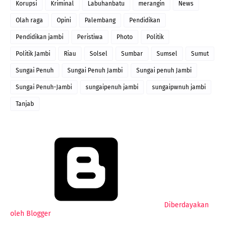
Korupsi
Kriminal
Labuhanbatu
merangin
News
Olah raga
Opini
Palembang
Pendidikan
Pendidikan jambi
Peristiwa
Photo
Politik
Politik Jambi
Riau
Solsel
Sumbar
Sumsel
Sumut
Sungai Penuh
Sungai Penuh Jambi
Sungai penuh Jambi
Sungai Penuh-Jambi
sungaipenuh jambi
sungaipwnuh jambi
Tanjab
Diberdayakan
oleh Blogger