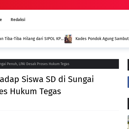
e
Redaksi
g dari SIPOL KPU,
Kades Pondok Agung Sambut 
Jadi Nilai Plus bagi Desa Kam
ngai Penuh, LPAI Desak Proses Hukum Tegas
adap Siswa SD di Sungai
ses Hukum Tegas