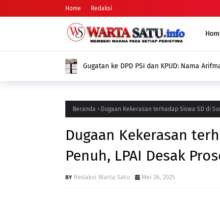
Home
Redaksi
Hom
Gugatan ke DPD PSI dan KPUD: Nama Arifman Tiba-Tiba Hilan
Publik Pertanyakan Penyebabnya
Beranda
Dugaan Kekerasan terhadap Siswa SD di Su
Dugaan Kekerasan terh
Penuh, LPAI Desak Pro
Redaksi Warta Satu
Mei 26, 2025