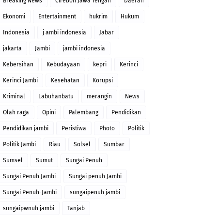
Breaking News
Cirebon Jawa Tengah
Daerah
Ekonomi
Entertainment
hukrim
Hukum
Indonesia
j ambi indonesia
Jabar
jakarta
Jambi
jambi indonesia
Kebersihan
Kebudayaan
kepri
Kerinci
Kerinci Jambi
Kesehatan
Korupsi
Kriminal
Labuhanbatu
merangin
News
Olah raga
Opini
Palembang
Pendidikan
Pendidikan jambi
Peristiwa
Photo
Politik
Politik Jambi
Riau
Solsel
Sumbar
Sumsel
Sumut
Sungai Penuh
Sungai Penuh Jambi
Sungai penuh Jambi
Sungai Penuh-Jambi
sungaipenuh jambi
sungaipwnuh jambi
Tanjab