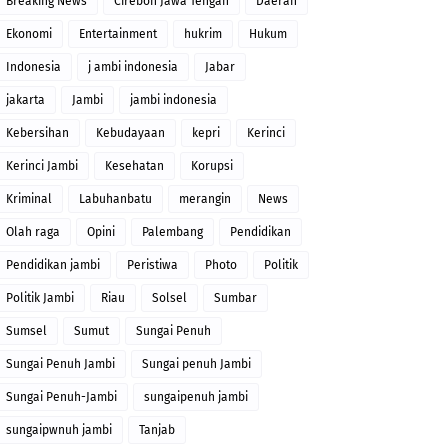
Breaking News
Cirebon Jawa Tengah
Daerah
Ekonomi
Entertainment
hukrim
Hukum
Indonesia
j ambi indonesia
Jabar
jakarta
Jambi
jambi indonesia
Kebersihan
Kebudayaan
kepri
Kerinci
Kerinci Jambi
Kesehatan
Korupsi
Kriminal
Labuhanbatu
merangin
News
Olah raga
Opini
Palembang
Pendidikan
Pendidikan jambi
Peristiwa
Photo
Politik
Politik Jambi
Riau
Solsel
Sumbar
Sumsel
Sumut
Sungai Penuh
Sungai Penuh Jambi
Sungai penuh Jambi
Sungai Penuh-Jambi
sungaipenuh jambi
sungaipwnuh jambi
Tanjab