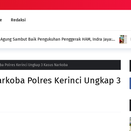
e
Redaksi
an Penggerak HAM, Indra Jaya:
Deddy: Jangan Sampai Duga
Menghadirkan Program untuk
ba Polres Kerinci Ungkap 3 Kasus Narkoba
arkoba Polres Kerinci Ungkap 3