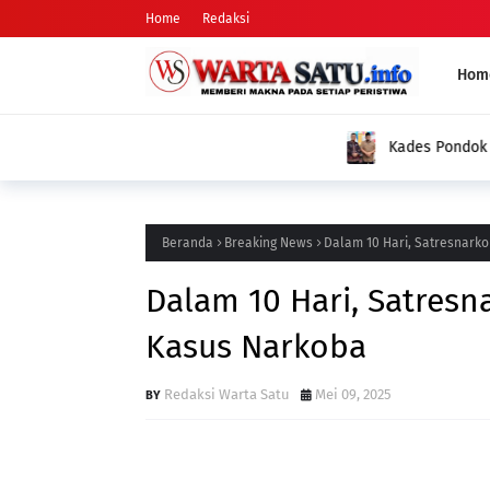
Home
Redaksi
Hom
Kades Pondok Agung Sambut Baik Pengukuh
Jadi Nilai Plus bagi Desa Kami
Beranda
Breaking News
Dalam 10 Hari, Satresnarko
Dalam 10 Hari, Satresn
Kasus Narkoba
Redaksi Warta Satu
Mei 09, 2025