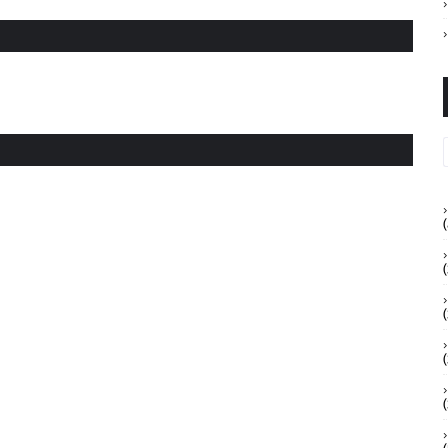
(
(
(