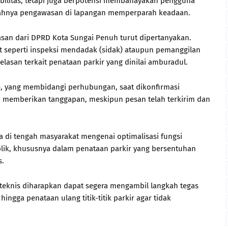
bilitas, tetapi juga berpotensi membahayakan pengguna
emahnya pengawasan di lapangan memperparah keadaan.
san dari DPRD Kota Sungai Penuh turut dipertanyakan.
ret seperti inspeksi mendadak (sidak) ataupun pemanggilan
lasan terkait penataan parkir yang dinilai amburadul.
le, yang membidangi perhubungan, saat dikonfirmasi
m memberikan tanggapan, meskipun pesan telah terkirim dan
 di tengah masyarakat mengenai optimalisasi fungsi
blik, khususnya dalam penataan parkir yang bersentuhan
s.
k teknis diharapkan dapat segera mengambil langkah tegas
hingga penataan ulang titik-titik parkir agar tidak