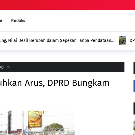
e
Redaksi
dalam Sepekan Tanpa Pendataan
DPD Tani Merdeka Sungai Pen
n
Nyata dalam Memperjuangkan
ungkam
uhkan Arus, DPRD Bungkam