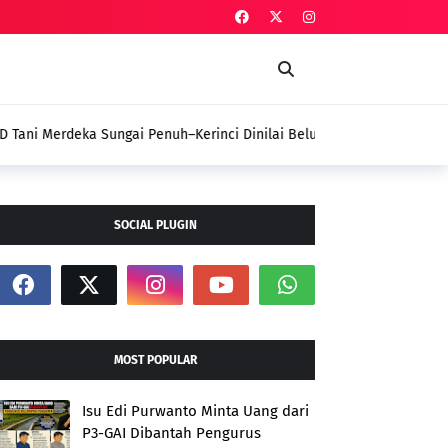
uh–Kerinci Dinilai Belum Tunjukkan Gebrakan
 Aspirasi Petani
SOCIAL PLUGIN
MOST POPULAR
Isu Edi Purwanto Minta Uang dari
P3-GAI Dibantah Pengurus