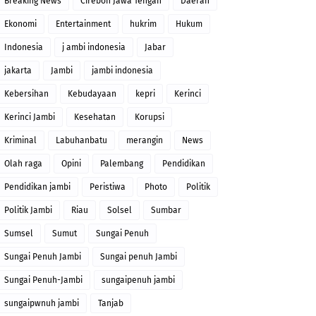
Breaking News
Cirebon Jawa Tengah
Daerah
Ekonomi
Entertainment
hukrim
Hukum
Indonesia
j ambi indonesia
Jabar
jakarta
Jambi
jambi indonesia
Kebersihan
Kebudayaan
kepri
Kerinci
Kerinci Jambi
Kesehatan
Korupsi
Kriminal
Labuhanbatu
merangin
News
Olah raga
Opini
Palembang
Pendidikan
Pendidikan jambi
Peristiwa
Photo
Politik
Politik Jambi
Riau
Solsel
Sumbar
Sumsel
Sumut
Sungai Penuh
Sungai Penuh Jambi
Sungai penuh Jambi
Sungai Penuh-Jambi
sungaipenuh jambi
sungaipwnuh jambi
Tanjab