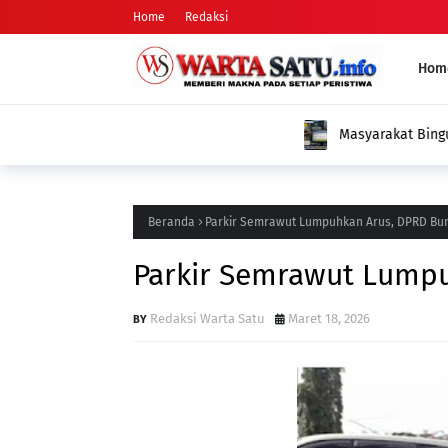
Home
Redaksi
Hom
Masyarakat Bingung, Nilai Desil Berubah 
Ulang, Dinas Sosial Diminta Beri Penjelasa
Beranda
Parkir Semrawut Lumpuhkan Arus, DPRD B
Parkir Semrawut Lump
Redaksi Warta Satu
Maret 18, 2026