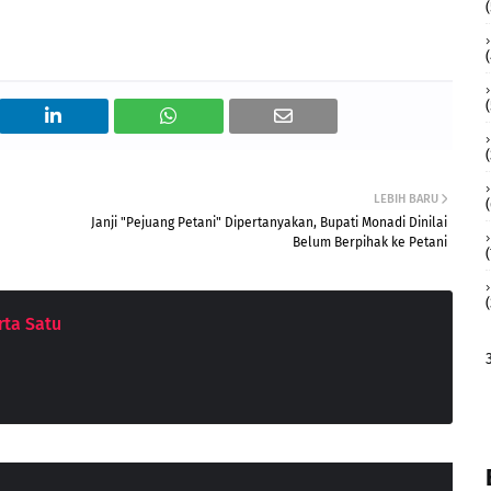
(
LEBIH BARU
Janji "Pejuang Petani" Dipertanyakan, Bupati Monadi Dinilai
Belum Berpihak ke Petani
(
ta Satu