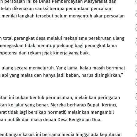
an persoalan ini ke Dinas Pemberdayaan Masyarakat dan
(
 telah dikenakan sanksi berupa penundaan pencairan
t menilai langkah tersebut belum menyentuh akar persoalan
 total perangkat desa melalui mekanisme perekrutan ulang
menegaskan tidak menutup peluang bagi perangkat lama
petensi dan rekam jejak kinerja yang baik.
 ulang secara menyeluruh. Yang lama, kalau masih berminat
. Tapi yang malas dan hanya jadi beban, harus disingkirkan,”
tan ini bukan bentuk permusuhan, melainkan peringatan
an ke jalur yang benar. Mereka berharap Bupati Kerinci,
at tidak lagi bersikap normatif, melainkan mengambil
nan publik dan masa depan Desa Bengkolan Dua.
embangan kasus ini bersama media hingga ada keputusan