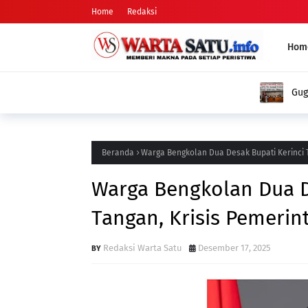
Home
Redaksi
Hom
Gugatan Pertama Tak Hadir, DPD PSI Sunga
Baik
Beranda
Warga Bengkolan Dua Desak Bupati Kerinci 
Warga Bengkolan Dua D
Tangan, Krisis Pemeri
Redaksi Warta Satu
Desember 17, 2025