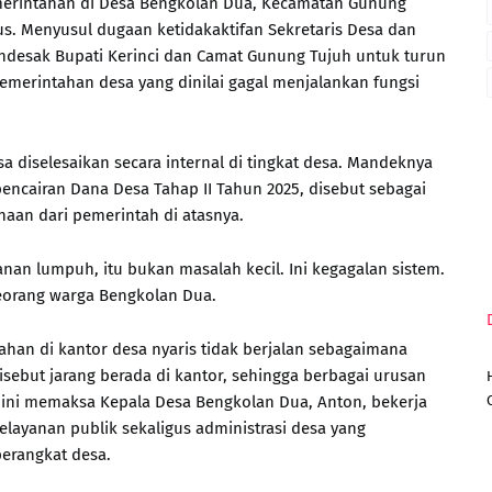
pemerintahan di Desa Bengkolan Dua, Kecamatan Gunung
s. Menyusul dugaan ketidakaktifan Sekretaris Desa dan
ndesak Bupati Kerinci dan Camat Gunung Tujuh untuk turun
emerintahan desa yang dinilai gagal menjalankan fungsi
sa diselesaikan secara internal di tingkat desa. Mandeknya
pencairan Dana Desa Tahap II Tahun 2025, disebut sebagai
aan dari pemerintah di atasnya.
nan lumpuh, itu bukan masalah kecil. Ini kegagalan sistem.
seorang warga Bengkolan Dua.
ahan di kantor desa nyaris tidak berjalan sebagaimana
isebut jarang berada di kantor, sehingga berbagai urusan
i ini memaksa Kepala Desa Bengkolan Dua, Anton, bekerja
ayanan publik sekaligus administrasi desa yang
perangkat desa.