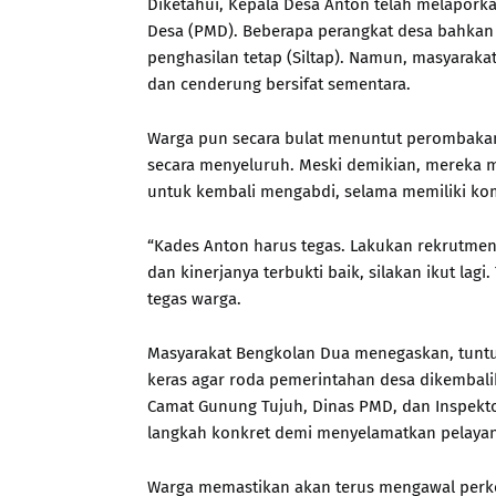
Diketahui, Kepala Desa Anton telah melapork
Desa (PMD). Beberapa perangkat desa bahkan
penghasilan tetap (Siltap). Namun, masyaraka
dan cenderung bersifat sementara.
Warga pun secara bulat menuntut perombakan
secara menyeluruh. Meski demikian, mereka 
untuk kembali mengabdi, selama memiliki kom
“Kades Anton harus tegas. Lakukan rekrutmen
dan kinerjanya terbukti baik, silakan ikut lagi
tegas warga.
Masyarakat Bengkolan Dua menegaskan, tuntu
keras agar roda pemerintahan desa dikembalik
Camat Gunung Tujuh, Dinas PMD, dan Inspektor
langkah konkret demi menyelamatkan pelaya
Warga memastikan akan terus mengawal perk