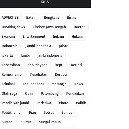
TAGS
ADVERTISE
Batam
Bengkalis
Bisnis
Breaking News
Cirebon Jawa Tengah
Daerah
Ekonomi
Entertainment
hukrim
Hukum
Indonesia
j ambi indonesia
Jabar
jakarta
Jambi
jambi indonesia
Kebersihan
Kebudayaan
kepri
Kerinci
Kerinci Jambi
Kesehatan
Korupsi
Kriminal
Labuhanbatu
merangin
News
Olah raga
Opini
Palembang
Pendidikan
Pendidikan jambi
Peristiwa
Photo
Politik
Politik Jambi
Riau
Solsel
Sumbar
Sumsel
Sumut
Sungai Penuh