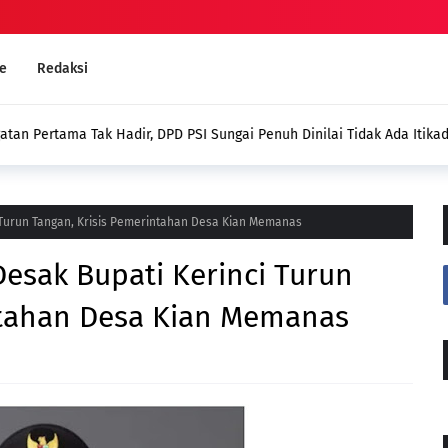
e
Redaksi
i Penuh Dinilai Tidak Ada Itikad
Masyarakat Bingung, Nilai D
Ulang, Dinas Sosial Diminta 
Turun Tangan, Krisis Pemerintahan Desa Kian Memanas
esak Bupati Kerinci Turun
ntahan Desa Kian Memanas