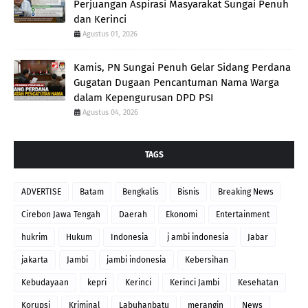
Perjuangan Aspirasi Masyarakat Sungai Penuh
dan Kerinci
Agustus 01, 2026
Kamis, PN Sungai Penuh Gelar Sidang Perdana
Gugatan Dugaan Pencantuman Nama Warga
dalam Kepengurusan DPD PSI
Agustus 04, 2026
TAGS
ADVERTISE
Batam
Bengkalis
Bisnis
Breaking News
Cirebon Jawa Tengah
Daerah
Ekonomi
Entertainment
hukrim
Hukum
Indonesia
j ambi indonesia
Jabar
jakarta
Jambi
jambi indonesia
Kebersihan
Kebudayaan
kepri
Kerinci
Kerinci Jambi
Kesehatan
Korupsi
Kriminal
Labuhanbatu
merangin
News