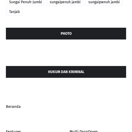
Sungai Penuh-Jambi
sungaipenuh jambi
sungaipwnuh jambi
Tanjab
PHOTO
HUKUM DAN KRIMINAL
Beranda
Features
_Multi DropDown