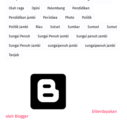
Olah raga
Opini
Palembang
Pendidikan
Pendidikan jambi
Peristiwa
Photo
Politik
Politik Jambi
Riau
Solsel
Sumbar
Sumsel
Sumut
Sungai Penuh
Sungai Penuh Jambi
Sungai penuh Jambi
Sungai Penuh-Jambi
sungaipenuh jambi
sungaipwnuh jambi
Tanjab
Diberdayakan
oleh Blogger