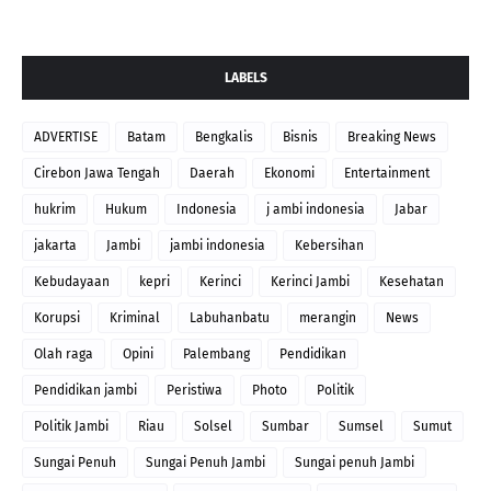
LABELS
ADVERTISE
Batam
Bengkalis
Bisnis
Breaking News
Cirebon Jawa Tengah
Daerah
Ekonomi
Entertainment
hukrim
Hukum
Indonesia
j ambi indonesia
Jabar
jakarta
Jambi
jambi indonesia
Kebersihan
Kebudayaan
kepri
Kerinci
Kerinci Jambi
Kesehatan
Korupsi
Kriminal
Labuhanbatu
merangin
News
Olah raga
Opini
Palembang
Pendidikan
Pendidikan jambi
Peristiwa
Photo
Politik
Politik Jambi
Riau
Solsel
Sumbar
Sumsel
Sumut
Sungai Penuh
Sungai Penuh Jambi
Sungai penuh Jambi