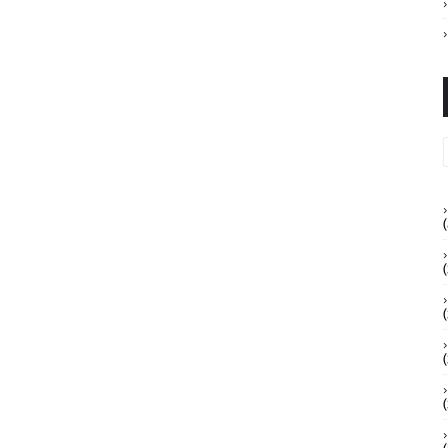
(
(
(