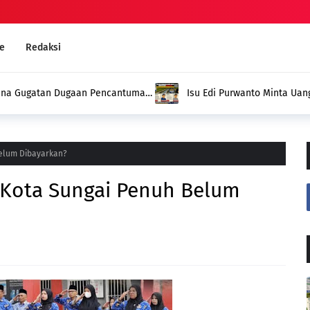
e
Redaksi
a Uang dari P3-GAI Dibantah Pengurus Kelompok
Rocky Candra Dini
Penuh da
Belum Dibayarkan?
 Kota Sungai Penuh Belum