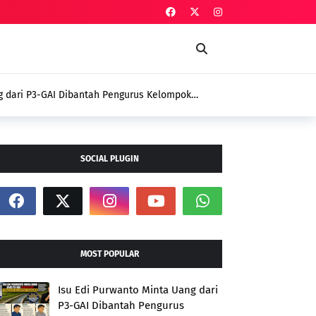
lai Belum Berhasil Perjuangan Aspirasi Masyarakat Sungai
n Kerinci
SOCIAL PLUGIN
MOST POPULAR
Isu Edi Purwanto Minta Uang dari
P3-GAI Dibantah Pengurus