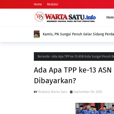
Home
Redaksi
Hom
Isu Edi Purwanto Mint
Penerima
Beranda
Ada Apa TPP ke-13 ASN Kota Sungai Penuh 
Ada Apa TPP ke-13 ASN
Dibayarkan?
Redaksi Warta Satu
September 09, 2025