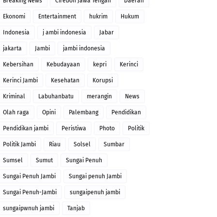
Breaking News
Cirebon Jawa Tengah
Daerah
Ekonomi
Entertainment
hukrim
Hukum
Indonesia
j ambi indonesia
Jabar
jakarta
Jambi
jambi indonesia
Kebersihan
Kebudayaan
kepri
Kerinci
Kerinci Jambi
Kesehatan
Korupsi
Kriminal
Labuhanbatu
merangin
News
Olah raga
Opini
Palembang
Pendidikan
Pendidikan jambi
Peristiwa
Photo
Politik
Politik Jambi
Riau
Solsel
Sumbar
Sumsel
Sumut
Sungai Penuh
Sungai Penuh Jambi
Sungai penuh Jambi
Sungai Penuh-Jambi
sungaipenuh jambi
sungaipwnuh jambi
Tanjab