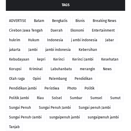
TAGS
ADVERTISE
Batam
Bengkalis
Bisnis
Breaking News
Cirebon Jawa Tengah
Daerah
Ekonomi
Entertainment
hukrim
Hukum
Indonesia
j ambi indonesia
Jabar
jakarta
Jambi
jambi indonesia
Kebersihan
Kebudayaan
kepri
Kerinci
Kerinci Jambi
Kesehatan
Korupsi
Kriminal
Labuhanbatu
merangin
News
Olah raga
Opini
Palembang
Pendidikan
Pendidikan jambi
Peristiwa
Photo
Politik
Politik Jambi
Riau
Solsel
Sumbar
Sumsel
Sumut
Sungai Penuh
Sungai Penuh Jambi
Sungai penuh Jambi
Sungai Penuh-Jambi
sungaipenuh jambi
sungaipwnuh jambi
Tanjab