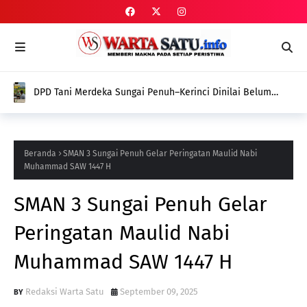
DPD Tani Merdeka Sungai Penuh–Kerinci Dinilai Belum
Tunjukkan Gebrakan Nyata dalam Memperjuangkan
Aspirasi Petani
Beranda
SMAN 3 Sungai Penuh Gelar Peringatan Maulid Nabi
Muhammad SAW 1447 H
SMAN 3 Sungai Penuh Gelar
Peringatan Maulid Nabi
Muhammad SAW 1447 H
Redaksi Warta Satu
September 09, 2025