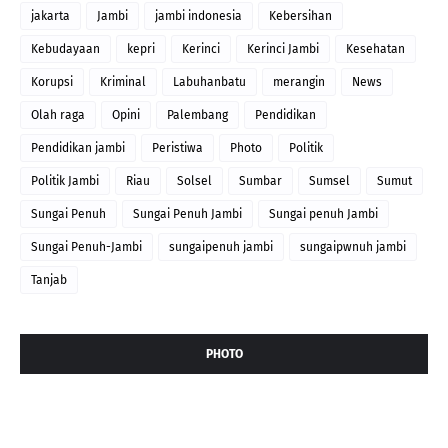
jakarta
Jambi
jambi indonesia
Kebersihan
Kebudayaan
kepri
Kerinci
Kerinci Jambi
Kesehatan
Korupsi
Kriminal
Labuhanbatu
merangin
News
Olah raga
Opini
Palembang
Pendidikan
Pendidikan jambi
Peristiwa
Photo
Politik
Politik Jambi
Riau
Solsel
Sumbar
Sumsel
Sumut
Sungai Penuh
Sungai Penuh Jambi
Sungai penuh Jambi
Sungai Penuh-Jambi
sungaipenuh jambi
sungaipwnuh jambi
Tanjab
PHOTO