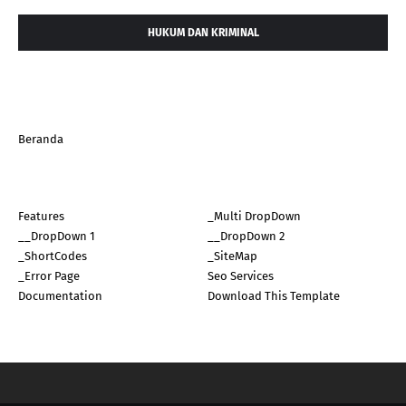
HUKUM DAN KRIMINAL
Beranda
Features
_Multi DropDown
__DropDown 1
__DropDown 2
_ShortCodes
_SiteMap
_Error Page
Seo Services
Documentation
Download This Template