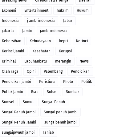
Breaking News
Cirebon Jawa Tengah
Daerah
Ekonomi
Entertainment
hukrim
Hukum
Indonesia
j ambi indonesia
Jabar
jakarta
Jambi
jambi indonesia
Kebersihan
Kebudayaan
kepri
Kerinci
Kerinci Jambi
Kesehatan
Korupsi
Kriminal
Labuhanbatu
merangin
News
Olah raga
Opini
Palembang
Pendidikan
Pendidikan jambi
Peristiwa
Photo
Politik
Politik Jambi
Riau
Solsel
Sumbar
Sumsel
Sumut
Sungai Penuh
Sungai Penuh Jambi
Sungai penuh Jambi
Sungai Penuh-Jambi
sungaipenuh jambi
sungaipwnuh jambi
Tanjab