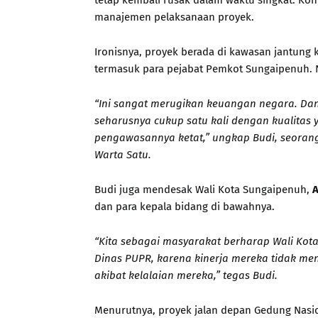
tetap kembali rusak dalam waktu singkat. Ko
manajemen pelaksanaan proyek.
Ironisnya, proyek berada di kawasan jantung ko
termasuk para pejabat Pemkot Sungaipenuh. 
“Ini sangat merugikan keuangan negara. Dan
seharusnya cukup satu kali dengan kualitas
pengawasannya ketat,” ungkap Budi, seoran
Warta Satu.
Budi juga mendesak Wali Kota Sungaipenuh,
A
dan para kepala bidang di bawahnya.
“Kita sebagai masyarakat berharap Wali Kot
Dinas PUPR, karena kinerja mereka tidak me
akibat kelalaian mereka,” tegas Budi.
Menurutnya, proyek jalan depan Gedung Nasio