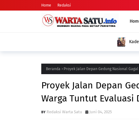
Home
Redaksi
Hom
Kades Pondok Agung Sambut Baik Pengukuh
Jadi Nilai Plus bagi Desa Kami
Beranda
Proyek Jalan Depan Gedung Nasional Gagal 
Proyek Jalan Depan Ge
Warga Tuntut Evaluasi
Redaksi Warta Satu
Juni 04, 2025