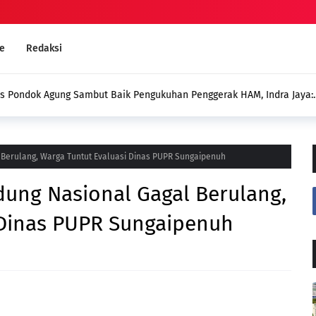
e
Redaksi
an Penggerak HAM, Indra Jaya:
Deddy: Jangan Sampai Duga
Menghadirkan Program untuk
Berulang, Warga Tuntut Evaluasi Dinas PUPR Sungaipenuh
dung Nasional Gagal Berulang,
 Dinas PUPR Sungaipenuh