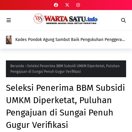
Kades Pondok Agung Sambut Baik Pengukuhan Penggerak
HAM, Indra Jaya: Jadi Nilai Plus bagi Desa Kami
Beranda
Seleksi Penerima BBM Subsidi UMKM Diperketat, Puluhan
Pengajuan di Sungai Penuh Gugur Verifikasi
Seleksi Penerima BBM Subsidi
UMKM Diperketat, Puluhan
Pengajuan di Sungai Penuh
Gugur Verifikasi