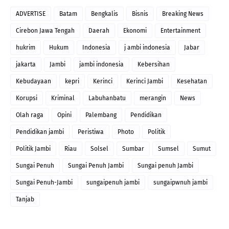
ADVERTISE
Batam
Bengkalis
Bisnis
Breaking News
Cirebon Jawa Tengah
Daerah
Ekonomi
Entertainment
hukrim
Hukum
Indonesia
j ambi indonesia
Jabar
jakarta
Jambi
jambi indonesia
Kebersihan
Kebudayaan
kepri
Kerinci
Kerinci Jambi
Kesehatan
Korupsi
Kriminal
Labuhanbatu
merangin
News
Olah raga
Opini
Palembang
Pendidikan
Pendidikan jambi
Peristiwa
Photo
Politik
Politik Jambi
Riau
Solsel
Sumbar
Sumsel
Sumut
Sungai Penuh
Sungai Penuh Jambi
Sungai penuh Jambi
Sungai Penuh-Jambi
sungaipenuh jambi
sungaipwnuh jambi
Tanjab