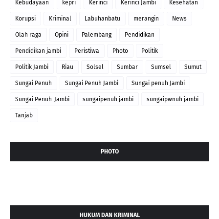
Kebudayaan
kepri
Kerinci
Kerinci Jambi
Kesehatan
Korupsi
Kriminal
Labuhanbatu
merangin
News
Olah raga
Opini
Palembang
Pendidikan
Pendidikan jambi
Peristiwa
Photo
Politik
Politik Jambi
Riau
Solsel
Sumbar
Sumsel
Sumut
Sungai Penuh
Sungai Penuh Jambi
Sungai penuh Jambi
Sungai Penuh-Jambi
sungaipenuh jambi
sungaipwnuh jambi
Tanjab
PHOTO
HUKUM DAN KRIMINAL