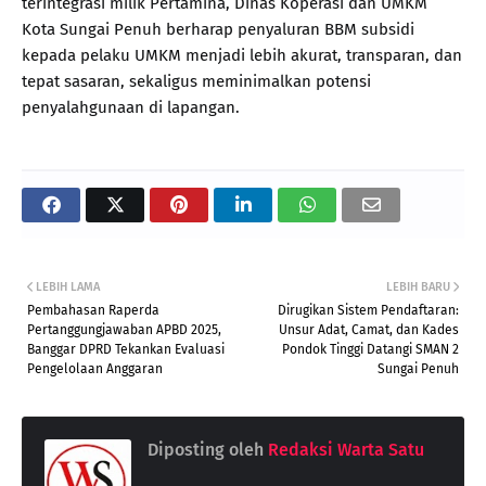
terintegrasi milik Pertamina, Dinas Koperasi dan UMKM
Kota Sungai Penuh berharap penyaluran BBM subsidi
kepada pelaku UMKM menjadi lebih akurat, transparan, dan
tepat sasaran, sekaligus meminimalkan potensi
penyalahgunaan di lapangan.
LEBIH LAMA
LEBIH BARU
Pembahasan Raperda
Dirugikan Sistem Pendaftaran:
Pertanggungjawaban APBD 2025,
Unsur Adat, Camat, dan Kades
Banggar DPRD Tekankan Evaluasi
Pondok Tinggi Datangi SMAN 2
Pengelolaan Anggaran
Sungai Penuh
Diposting oleh
Redaksi Warta Satu