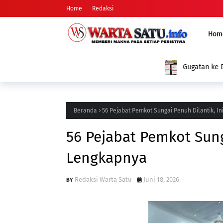
Home
Redaksi
Hom
Gugatan ke DPD PSI dan KPUD: Nama Arifman Tiba-Tiba Hilan
Publik Pertanyakan Penyebabnya
Beranda
56 Pejabat Pemkot Sungai Penuh Dilantik, I
56 Pejabat Pemkot Sunga
Lengkapnya
Redaksi Warta Satu
Juni 18, 2026