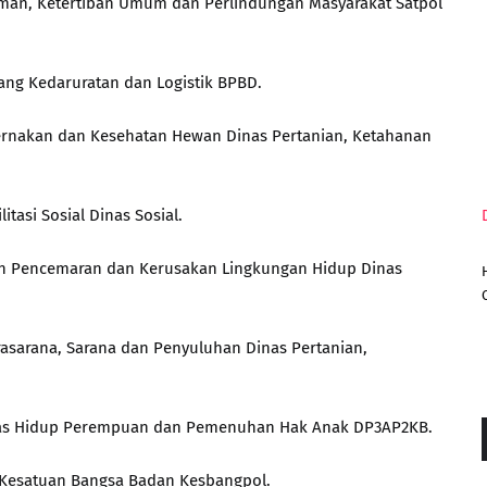
raman, Ketertiban Umum dan Perlindungan Masyarakat Satpol
idang Kedaruratan dan Logistik BPBD.
eternakan dan Kesehatan Hewan Dinas Pertanian, Ketahanan
itasi Sosial Dinas Sosial.
ian Pencemaran dan Kerusakan Lingkungan Hidup Dinas
rasarana, Sarana dan Penyuluhan Dinas Pertanian,
litas Hidup Perempuan dan Pemenuhan Hak Anak DP3AP2KB.
g Kesatuan Bangsa Badan Kesbangpol.