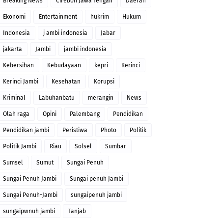
Breaking News
Cirebon Jawa Tengah
Daerah
Ekonomi
Entertainment
hukrim
Hukum
Indonesia
j ambi indonesia
Jabar
jakarta
Jambi
jambi indonesia
Kebersihan
Kebudayaan
kepri
Kerinci
Kerinci Jambi
Kesehatan
Korupsi
Kriminal
Labuhanbatu
merangin
News
Olah raga
Opini
Palembang
Pendidikan
Pendidikan jambi
Peristiwa
Photo
Politik
Politik Jambi
Riau
Solsel
Sumbar
Sumsel
Sumut
Sungai Penuh
Sungai Penuh Jambi
Sungai penuh Jambi
Sungai Penuh-Jambi
sungaipenuh jambi
sungaipwnuh jambi
Tanjab