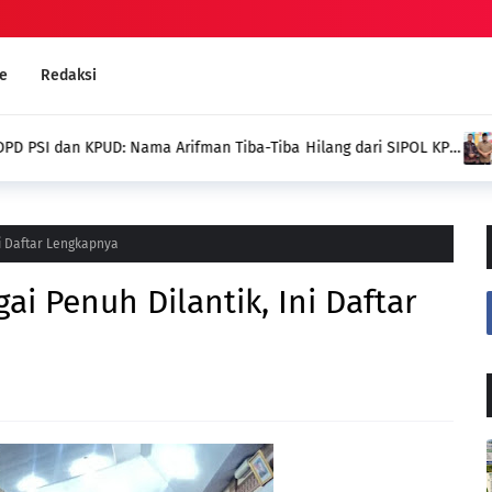
e
Redaksi
g dari SIPOL KPU,
Kades Pondok Agung Sambut 
Jadi Nilai Plus bagi Desa Kam
ni Daftar Lengkapnya
i Penuh Dilantik, Ini Daftar