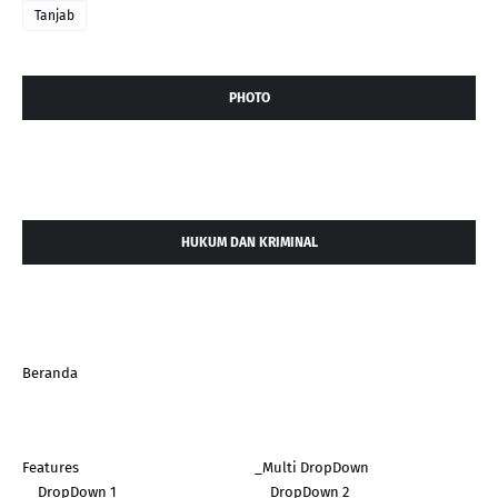
Tanjab
PHOTO
HUKUM DAN KRIMINAL
Beranda
Features
_Multi DropDown
__DropDown 1
__DropDown 2