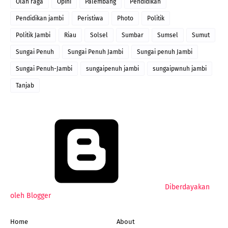
Olah raga
Opini
Palembang
Pendidikan
Pendidikan jambi
Peristiwa
Photo
Politik
Politik Jambi
Riau
Solsel
Sumbar
Sumsel
Sumut
Sungai Penuh
Sungai Penuh Jambi
Sungai penuh Jambi
Sungai Penuh-Jambi
sungaipenuh jambi
sungaipwnuh jambi
Tanjab
Diberdayakan
oleh Blogger
Home
About