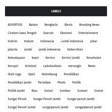
LABELS
ADVERTISE
Batam
Bengkalis
Bisnis
Breaking News
Cirebon Jawa Tengah
Daerah
Ekonomi
Entertainment
hukrim
Hukum
Indonesia
j ambi indonesia
Jabar
jakarta
Jambi
jambi indonesia
Kebersihan
Kebudayaan
kepri
Kerinci
Kerinci Jambi
Kesehatan
Korupsi
Kriminal
Labuhanbatu
merangin
News
Olah raga
Opini
Palembang
Pendidikan
Pendidikan jambi
Peristiwa
Photo
Politik
Politik Jambi
Riau
Solsel
Sumbar
Sumsel
Sumut
Sungai Penuh
Sungai Penuh Jambi
Sungai penuh Jambi
Sungai Penuh-Jambi
sungaipenuh jambi
sungaipwnuh jambi