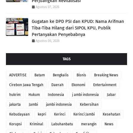
Perjuangkan Revitalisasi
Agustus 07, 2026
Gugatan ke DPD PSI dan KPUD: Nama Arifman
Tiba-Tiba Hilang dari SIPOL KPU, Publik
Pertanyakan Penyebabnya
Agustus 06, 2026
TAGS
ADVERTISE
Batam
Bengkalis
Bisnis
Breaking News
Cirebon Jawa Tengah
Daerah
Ekonomi
Entertainment
hukrim
Hukum
Indonesia
j ambi indonesia
Jabar
jakarta
Jambi
jambi indonesia
Kebersihan
Kebudayaan
kepri
Kerinci
Kerinci Jambi
Kesehatan
Korupsi
Kriminal
Labuhanbatu
merangin
News