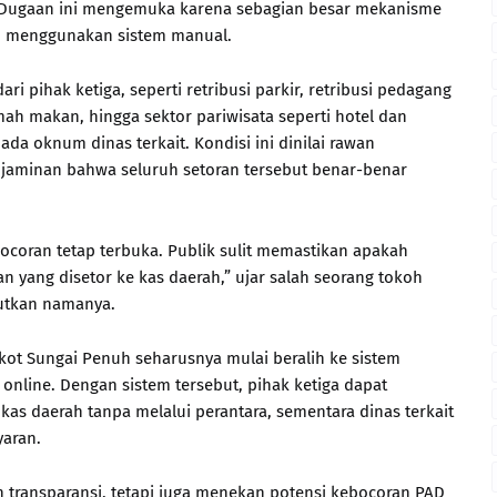
n. Dugaan ini mengemuka karena sebagian besar mekanisme
h menggunakan sistem manual.
 pihak ketiga, seperti retribusi parkir, retribusi pedagang
mah makan, hingga sektor pariwisata seperti hotel dan
da oknum dinas terkait. Kondisi ini dinilai rawan
jaminan bahwa seluruh setoran tersebut benar-benar
ocoran tetap terbuka. Publik sulit memastikan apakah
 yang disetor ke kas daerah,” ujar salah seorang tokoh
utkan namanya.
emkot Sungai Penuh seharusnya mulai beralih ke sistem
nline. Dengan sistem tersebut, pihak ketiga dapat
as daerah tanpa melalui perantara, sementara dinas terkait
aran.
n transparansi, tetapi juga menekan potensi kebocoran PAD