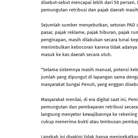
disebut-sebut mencapai lebih dari 50 perse
pemungutan retribusi dan pajak daerah masi
Sejumlah sumber menyebutkan, setoran PAD dari
pasar, pajak reklame, pajak hiburan, pajak ru
penginapan, masih dilakukan secara tunai kepa
menimbulkan kebocoran karena tidak adanya 
masuk ke kas daerah secara utuh.
“Selama sistemnya masih manual, potensi keb
jumlah yang dipungut di lapangan sama dengan
masyarakat Sungai Penuh, yang enggan diseb
Masyarakat menilai, di era digital saat ini, P
pemungutan dan pembayaran retribusi secara o
langsung menyetor kewajibannya ke rekening k
cukup menerima bukti atau tembusan pembay
Langkah ini diyakini tidak hanya meningkatka