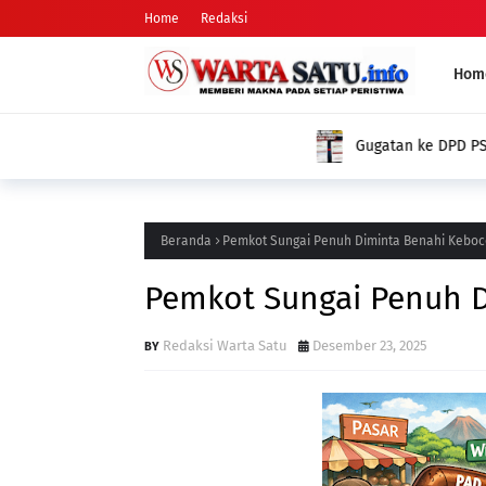
Home
Redaksi
Hom
Gugatan ke DPD PSI dan KPUD: Nama Arifman Tiba-Tiba Hilan
Publik Pertanyakan Penyebabnya
Beranda
Pemkot Sungai Penuh Diminta Benahi Kebo
Pemkot Sungai Penuh 
Redaksi Warta Satu
Desember 23, 2025