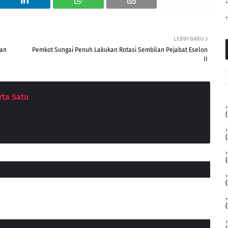
LEBIH BARU
ran
Pemkot Sungai Penuh Lakukan Rotasi Sembilan Pejabat Eselon
II
ta Satu
(
(
(