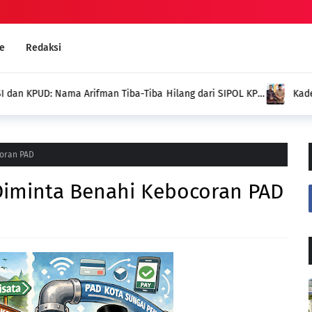
e
Redaksi
g dari SIPOL KPU,
Kades Pondok Agung Sambut 
Jadi Nilai Plus bagi Desa Kam
coran PAD
Diminta Benahi Kebocoran PAD