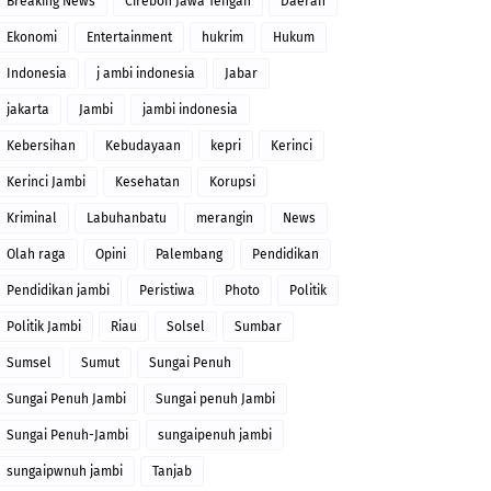
Breaking News
Cirebon Jawa Tengah
Daerah
Ekonomi
Entertainment
hukrim
Hukum
Indonesia
j ambi indonesia
Jabar
jakarta
Jambi
jambi indonesia
Kebersihan
Kebudayaan
kepri
Kerinci
Kerinci Jambi
Kesehatan
Korupsi
Kriminal
Labuhanbatu
merangin
News
Olah raga
Opini
Palembang
Pendidikan
Pendidikan jambi
Peristiwa
Photo
Politik
Politik Jambi
Riau
Solsel
Sumbar
Sumsel
Sumut
Sungai Penuh
Sungai Penuh Jambi
Sungai penuh Jambi
Sungai Penuh-Jambi
sungaipenuh jambi
sungaipwnuh jambi
Tanjab