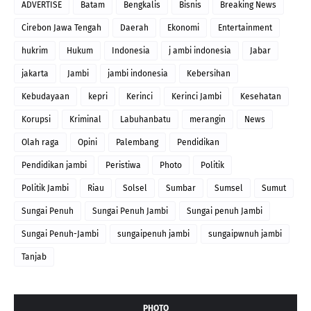
ADVERTISE
Batam
Bengkalis
Bisnis
Breaking News
Cirebon Jawa Tengah
Daerah
Ekonomi
Entertainment
hukrim
Hukum
Indonesia
j ambi indonesia
Jabar
jakarta
Jambi
jambi indonesia
Kebersihan
Kebudayaan
kepri
Kerinci
Kerinci Jambi
Kesehatan
Korupsi
Kriminal
Labuhanbatu
merangin
News
Olah raga
Opini
Palembang
Pendidikan
Pendidikan jambi
Peristiwa
Photo
Politik
Politik Jambi
Riau
Solsel
Sumbar
Sumsel
Sumut
Sungai Penuh
Sungai Penuh Jambi
Sungai penuh Jambi
Sungai Penuh-Jambi
sungaipenuh jambi
sungaipwnuh jambi
Tanjab
PHOTO