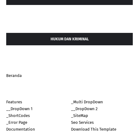
HUKUM DAN KRIMINAL
Beranda
Features
_Multi DropDown
__DropDown 1
__DropDown 2
_ShortCodes
_SiteMap
_Error Page
Seo Services
Documentation
Download This Template