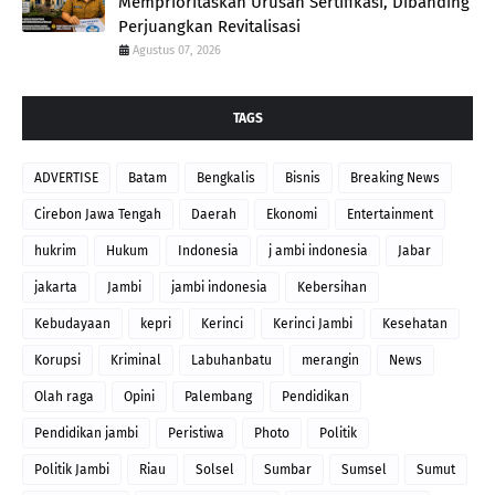
Memprioritaskan Urusan Sertifikasi, Dibanding
Perjuangkan Revitalisasi
Agustus 07, 2026
TAGS
ADVERTISE
Batam
Bengkalis
Bisnis
Breaking News
Cirebon Jawa Tengah
Daerah
Ekonomi
Entertainment
hukrim
Hukum
Indonesia
j ambi indonesia
Jabar
jakarta
Jambi
jambi indonesia
Kebersihan
Kebudayaan
kepri
Kerinci
Kerinci Jambi
Kesehatan
Korupsi
Kriminal
Labuhanbatu
merangin
News
Olah raga
Opini
Palembang
Pendidikan
Pendidikan jambi
Peristiwa
Photo
Politik
Politik Jambi
Riau
Solsel
Sumbar
Sumsel
Sumut