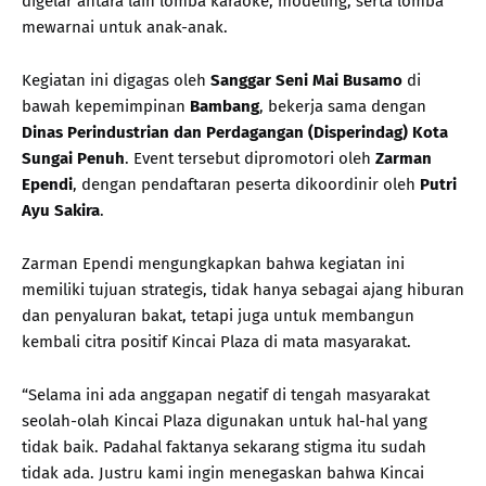
digelar antara lain lomba karaoke, modeling, serta lomba
mewarnai untuk anak-anak.
Kegiatan ini digagas oleh
Sanggar Seni Mai Busamo
di
bawah kepemimpinan
Bambang
, bekerja sama dengan
Dinas Perindustrian dan Perdagangan (Disperindag) Kota
Sungai Penuh
. Event tersebut dipromotori oleh
Zarman
Ependi
, dengan pendaftaran peserta dikoordinir oleh
Putri
Ayu Sakira
.
Zarman Ependi mengungkapkan bahwa kegiatan ini
memiliki tujuan strategis, tidak hanya sebagai ajang hiburan
dan penyaluran bakat, tetapi juga untuk membangun
kembali citra positif Kincai Plaza di mata masyarakat.
“Selama ini ada anggapan negatif di tengah masyarakat
seolah-olah Kincai Plaza digunakan untuk hal-hal yang
tidak baik. Padahal faktanya sekarang stigma itu sudah
tidak ada. Justru kami ingin menegaskan bahwa Kincai