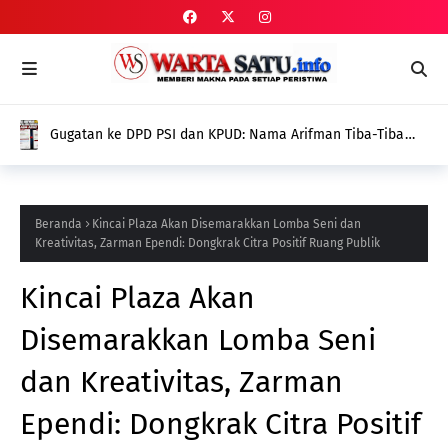
Gugatan ke DPD PSI dan KPUD: Nama Arifman Tiba-Tiba
Hilang dari SIPOL KPU, Publik Pertanyakan Penyebabnya
Beranda
Kincai Plaza Akan Disemarakkan Lomba Seni dan
Kreativitas, Zarman Ependi: Dongkrak Citra Positif Ruang Publik
Kincai Plaza Akan
Disemarakkan Lomba Seni
dan Kreativitas, Zarman
Ependi: Dongkrak Citra Positif