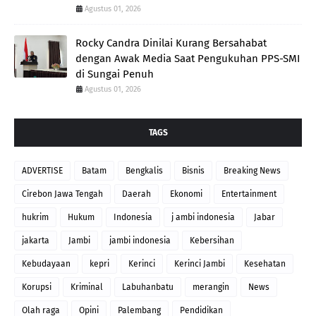
Agustus 01, 2026
Rocky Candra Dinilai Kurang Bersahabat
dengan Awak Media Saat Pengukuhan PPS-SMI
di Sungai Penuh
Agustus 01, 2026
TAGS
ADVERTISE
Batam
Bengkalis
Bisnis
Breaking News
Cirebon Jawa Tengah
Daerah
Ekonomi
Entertainment
hukrim
Hukum
Indonesia
j ambi indonesia
Jabar
jakarta
Jambi
jambi indonesia
Kebersihan
Kebudayaan
kepri
Kerinci
Kerinci Jambi
Kesehatan
Korupsi
Kriminal
Labuhanbatu
merangin
News
Olah raga
Opini
Palembang
Pendidikan