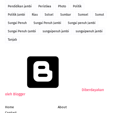
Pendidikan jambi
Peristiwa
Photo
Politik
Politik Jambi
Riau
Solsel
Sumbar
Sumsel
Sumut
Sungai Penuh
Sungai Penuh Jambi
Sungai penuh Jambi
Sungai Penuh-Jambi
sungaipenuh jambi
sungaipwnuh jambi
Tanjab
Diberdayakan
oleh Blogger
Home
About
Contact