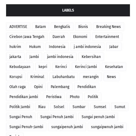
LABELS
ADVERTISE
Batam
Bengkalis
Bisnis
Breaking News
Cirebon Jawa Tengah
Daerah
Ekonomi
Entertainment
hukrim
Hukum
Indonesia
j ambi indonesia
Jabar
jakarta
Jambi
jambi indonesia
Kebersihan
Kebudayaan
kepri
Kerinci
Kerinci Jambi
Kesehatan
Korupsi
Kriminal
Labuhanbatu
merangin
News
Olah raga
Opini
Palembang
Pendidikan
Pendidikan jambi
Peristiwa
Photo
Politik
Politik Jambi
Riau
Solsel
Sumbar
Sumsel
Sumut
Sungai Penuh
Sungai Penuh Jambi
Sungai penuh Jambi
Sungai Penuh-Jambi
sungaipenuh jambi
sungaipwnuh jambi