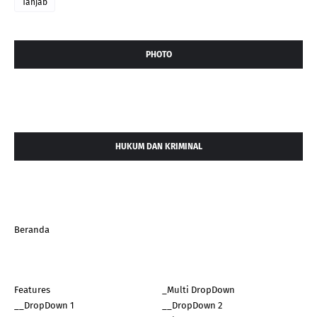
Tanjab
PHOTO
HUKUM DAN KRIMINAL
Beranda
Features
_Multi DropDown
__DropDown 1
__DropDown 2