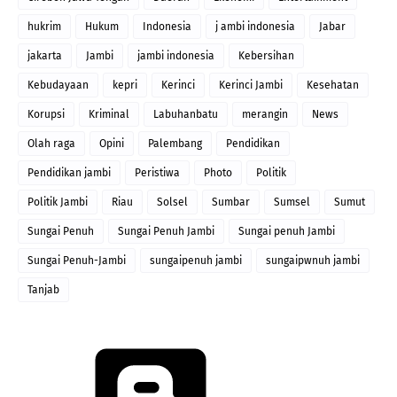
hukrim
Hukum
Indonesia
j ambi indonesia
Jabar
jakarta
Jambi
jambi indonesia
Kebersihan
Kebudayaan
kepri
Kerinci
Kerinci Jambi
Kesehatan
Korupsi
Kriminal
Labuhanbatu
merangin
News
Olah raga
Opini
Palembang
Pendidikan
Pendidikan jambi
Peristiwa
Photo
Politik
Politik Jambi
Riau
Solsel
Sumbar
Sumsel
Sumut
Sungai Penuh
Sungai Penuh Jambi
Sungai penuh Jambi
Sungai Penuh-Jambi
sungaipenuh jambi
sungaipwnuh jambi
Tanjab