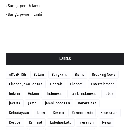
Sungaipenuh Jambi
Sungaipwnuh Jambi
LABELS
ADVERTISE
Batam
Bengkalis
Bisnis
Breaking News
Cirebon Jawa Tengah
Daerah
Ekonomi
Entertainment
hukrim
Hukum
Indonesia
j ambi indonesia
Jabar
jakarta
Jambi
jambi indonesia
Kebersihan
Kebudayaan
kepri
Kerinci
Kerinci Jambi
Kesehatan
Korupsi
Kriminal
Labuhanbatu
merangin
News