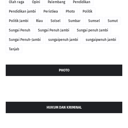
Olah raga
Opini
Palembang
Pendidikan
Pendidikan jambi
Peristiwa
Photo
Politik
Politik Jambi
Riau
Solsel
Sumbar
Sumsel
Sumut
Sungai Penuh
Sungai Penuh Jambi
Sungai penuh Jambi
Sungai Penuh-Jambi
sungaipenuh jambi
sungaipwnuh jambi
Tanjab
PHOTO
HUKUM DAN KRIMINAL