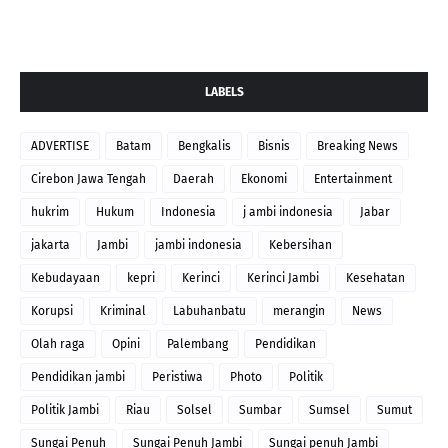
LABELS
ADVERTISE
Batam
Bengkalis
Bisnis
Breaking News
Cirebon Jawa Tengah
Daerah
Ekonomi
Entertainment
hukrim
Hukum
Indonesia
j ambi indonesia
Jabar
jakarta
Jambi
jambi indonesia
Kebersihan
Kebudayaan
kepri
Kerinci
Kerinci Jambi
Kesehatan
Korupsi
Kriminal
Labuhanbatu
merangin
News
Olah raga
Opini
Palembang
Pendidikan
Pendidikan jambi
Peristiwa
Photo
Politik
Politik Jambi
Riau
Solsel
Sumbar
Sumsel
Sumut
Sungai Penuh
Sungai Penuh Jambi
Sungai penuh Jambi