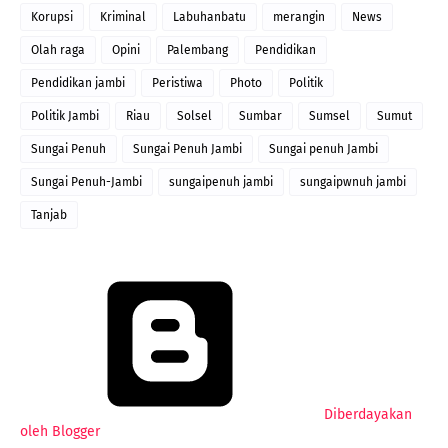
Korupsi
Kriminal
Labuhanbatu
merangin
News
Olah raga
Opini
Palembang
Pendidikan
Pendidikan jambi
Peristiwa
Photo
Politik
Politik Jambi
Riau
Solsel
Sumbar
Sumsel
Sumut
Sungai Penuh
Sungai Penuh Jambi
Sungai penuh Jambi
Sungai Penuh-Jambi
sungaipenuh jambi
sungaipwnuh jambi
Tanjab
Diberdayakan
oleh Blogger