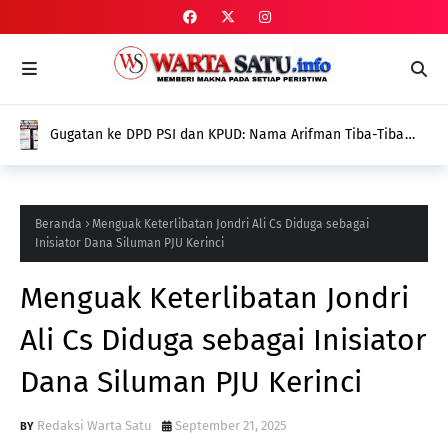
Gugatan ke DPD PSI dan KPUD: Nama Arifman Tiba-Tiba
Hilang dari SIPOL KPU, Publik Pertanyakan Penyebabnya
Beranda
Menguak Keterlibatan Jondri Ali Cs Diduga sebagai
Inisiator Dana Siluman PJU Kerinci
Menguak Keterlibatan Jondri
Ali Cs Diduga sebagai Inisiator
Dana Siluman PJU Kerinci
Redaksi Warta Satu
September 21, 2025