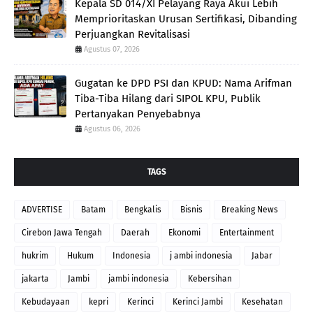
Kepala SD 014/XI Pelayang Raya Akui Lebih
Memprioritaskan Urusan Sertifikasi, Dibanding
Perjuangkan Revitalisasi
Agustus 07, 2026
Gugatan ke DPD PSI dan KPUD: Nama Arifman
Tiba-Tiba Hilang dari SIPOL KPU, Publik
Pertanyakan Penyebabnya
Agustus 06, 2026
TAGS
ADVERTISE
Batam
Bengkalis
Bisnis
Breaking News
Cirebon Jawa Tengah
Daerah
Ekonomi
Entertainment
hukrim
Hukum
Indonesia
j ambi indonesia
Jabar
jakarta
Jambi
jambi indonesia
Kebersihan
Kebudayaan
kepri
Kerinci
Kerinci Jambi
Kesehatan