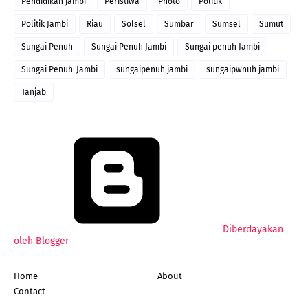
Pendidikan jambi
Peristiwa
Photo
Politik
Politik Jambi
Riau
Solsel
Sumbar
Sumsel
Sumut
Sungai Penuh
Sungai Penuh Jambi
Sungai penuh Jambi
Sungai Penuh-Jambi
sungaipenuh jambi
sungaipwnuh jambi
Tanjab
Diberdayakan
oleh Blogger
Home
About
Contact