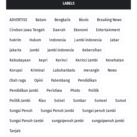
LABELS
ADVERTISE
Batam
Bengkalis
Bisnis
Breaking News
Cirebon Jawa Tengah
Daerah
Ekonomi
Entertainment
hukrim
Hukum
Indonesia
j ambi indonesia
Jabar
jakarta
Jambi
jambi indonesia
Kebersihan
Kebudayaan
kepri
Kerinci
Kerinci Jambi
Kesehatan
Korupsi
Kriminal
Labuhanbatu
merangin
News
Olah raga
Opini
Palembang
Pendidikan
Pendidikan jambi
Peristiwa
Photo
Politik
Politik Jambi
Riau
Solsel
Sumbar
Sumsel
Sumut
Sungai Penuh
Sungai Penuh Jambi
Sungai penuh Jambi
Sungai Penuh-Jambi
sungaipenuh jambi
sungaipwnuh jambi
Tanjab