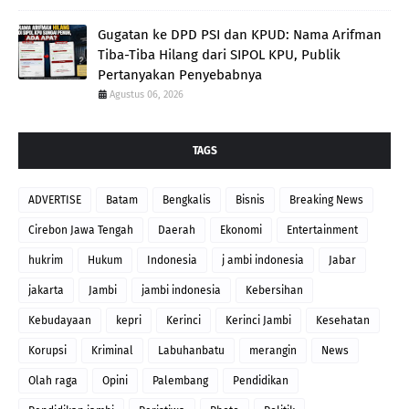
Gugatan ke DPD PSI dan KPUD: Nama Arifman
Tiba-Tiba Hilang dari SIPOL KPU, Publik
Pertanyakan Penyebabnya
Agustus 06, 2026
TAGS
ADVERTISE
Batam
Bengkalis
Bisnis
Breaking News
Cirebon Jawa Tengah
Daerah
Ekonomi
Entertainment
hukrim
Hukum
Indonesia
j ambi indonesia
Jabar
jakarta
Jambi
jambi indonesia
Kebersihan
Kebudayaan
kepri
Kerinci
Kerinci Jambi
Kesehatan
Korupsi
Kriminal
Labuhanbatu
merangin
News
Olah raga
Opini
Palembang
Pendidikan