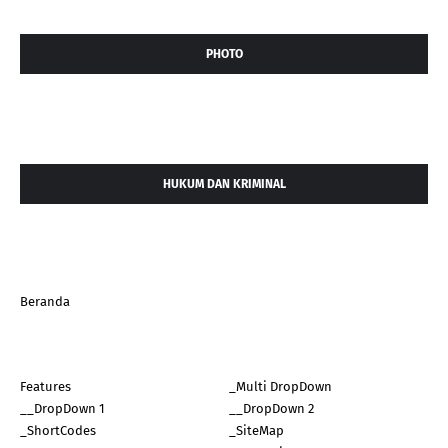
PHOTO
HUKUM DAN KRIMINAL
Beranda
Features
_Multi DropDown
__DropDown 1
__DropDown 2
_ShortCodes
_SiteMap