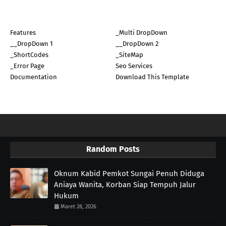
Features
_Multi DropDown
__DropDown 1
__DropDown 2
_ShortCodes
_SiteMap
_Error Page
Seo Services
Documentation
Download This Template
Random Posts
Oknum Kabid Pemkot Sungai Penuh Diduga
Aniaya Wanita, Korban Siap Tempuh Jalur
Hukum
Maret 28, 2026