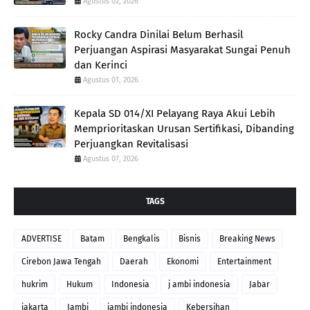
Agustus 02, 2026
Rocky Candra Dinilai Belum Berhasil
Perjuangan Aspirasi Masyarakat Sungai Penuh
dan Kerinci
Agustus 01, 2026
Kepala SD 014/XI Pelayang Raya Akui Lebih
Memprioritaskan Urusan Sertifikasi, Dibanding
Perjuangkan Revitalisasi
Agustus 07, 2026
TAGS
ADVERTISE
Batam
Bengkalis
Bisnis
Breaking News
Cirebon Jawa Tengah
Daerah
Ekonomi
Entertainment
hukrim
Hukum
Indonesia
j ambi indonesia
Jabar
jakarta
Jambi
jambi indonesia
Kebersihan