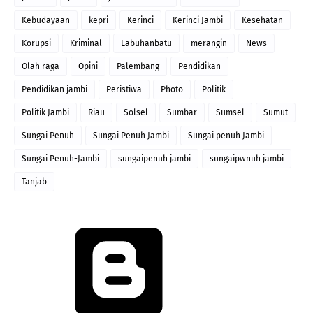
Kebudayaan
kepri
Kerinci
Kerinci Jambi
Kesehatan
Korupsi
Kriminal
Labuhanbatu
merangin
News
Olah raga
Opini
Palembang
Pendidikan
Pendidikan jambi
Peristiwa
Photo
Politik
Politik Jambi
Riau
Solsel
Sumbar
Sumsel
Sumut
Sungai Penuh
Sungai Penuh Jambi
Sungai penuh Jambi
Sungai Penuh-Jambi
sungaipenuh jambi
sungaipwnuh jambi
Tanjab