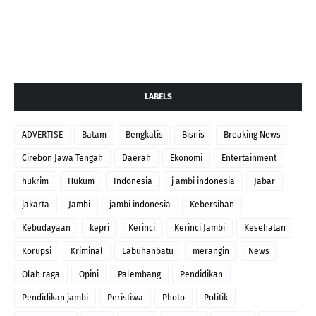
LABELS
ADVERTISE
Batam
Bengkalis
Bisnis
Breaking News
Cirebon Jawa Tengah
Daerah
Ekonomi
Entertainment
hukrim
Hukum
Indonesia
j ambi indonesia
Jabar
jakarta
Jambi
jambi indonesia
Kebersihan
Kebudayaan
kepri
Kerinci
Kerinci Jambi
Kesehatan
Korupsi
Kriminal
Labuhanbatu
merangin
News
Olah raga
Opini
Palembang
Pendidikan
Pendidikan jambi
Peristiwa
Photo
Politik