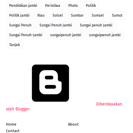
Pendidikan jambi
Peristiwa
Photo
Politik
Politik Jambi
Riau
Solsel
Sumbar
Sumsel
Sumut
Sungai Penuh
Sungai Penuh Jambi
Sungai penuh Jambi
Sungai Penuh-Jambi
sungaipenuh jambi
sungaipwnuh jambi
Tanjab
Diberdayakan
oleh Blogger
Home
About
Contact