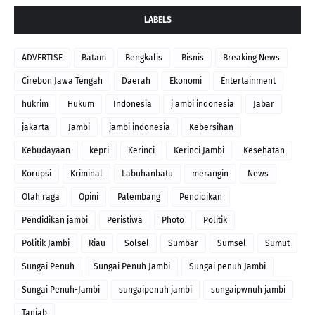
LABELS
ADVERTISE
Batam
Bengkalis
Bisnis
Breaking News
Cirebon Jawa Tengah
Daerah
Ekonomi
Entertainment
hukrim
Hukum
Indonesia
j ambi indonesia
Jabar
jakarta
Jambi
jambi indonesia
Kebersihan
Kebudayaan
kepri
Kerinci
Kerinci Jambi
Kesehatan
Korupsi
Kriminal
Labuhanbatu
merangin
News
Olah raga
Opini
Palembang
Pendidikan
Pendidikan jambi
Peristiwa
Photo
Politik
Politik Jambi
Riau
Solsel
Sumbar
Sumsel
Sumut
Sungai Penuh
Sungai Penuh Jambi
Sungai penuh Jambi
Sungai Penuh-Jambi
sungaipenuh jambi
sungaipwnuh jambi
Tanjab