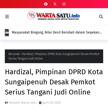
Masyarakat Bingung, Nilai Desil Berubah dalam Sepekan
Tanpa Pendataan Ulang, Dinas Sosial Diminta Beri
Penjelasan
Beranda
Hardizal, Pimpinan DPRD Kota Sungaipenuh Desak Pemkot
Serius Tangani Judi Online
Hardizal, Pimpinan DPRD Kota
Sungaipenuh Desak Pemkot
Serius Tangani Judi Online
Redaksi Warta Satu
April 09, 2025