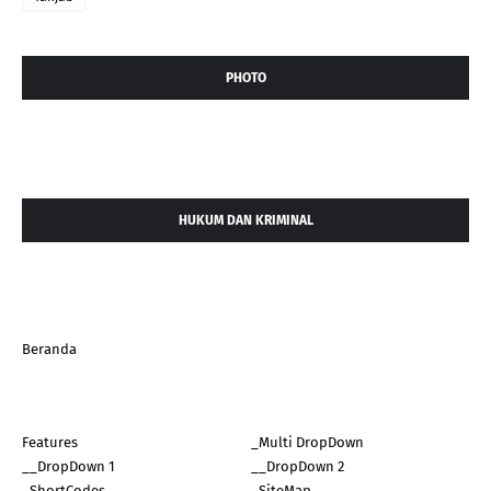
PHOTO
HUKUM DAN KRIMINAL
Beranda
Features
_Multi DropDown
__DropDown 1
__DropDown 2
_ShortCodes
_SiteMap