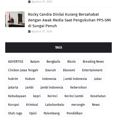
Agustus 01, 2026
Rocky Candra Dinilai Kurang Bersahabat
dengan Awak Media Saat Pengukuhan PPS-SMI
di Sungai Penuh
Agustus 01, 2026
TAGS
ADVERTISE
Batam
Bengkalis
Bisnis
Breaking News
Cirebon Jawa Tengah
Daerah
Ekonomi
Entertainment
hukrim
Hukum
Indonesia
j ambi indonesia
Jabar
jakarta
Jambi
jambi indonesia
Kebersihan
Kebudayaan
kepri
Kerinci
Kerinci Jambi
Kesehatan
Korupsi
Kriminal
Labuhanbatu
merangin
News
Olah raga
Opini
Palembang
Pendidikan