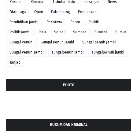
Korupsi
Kriminal
Labuhanbatu
merangin
News
Olah raga
Opini
Palembang
Pendidikan
Pendidikan jambi
Peristiwa
Photo
Politik
Politik Jambi
Riau
Solsel
Sumbar
Sumsel
Sumut
Sungai Penuh
Sungai Penuh Jambi
Sungai penuh Jambi
Sungai Penuh-Jambi
sungaipenuh jambi
sungaipwnuh jambi
Tanjab
PHOTO
HUKUM DAN KRIMINAL