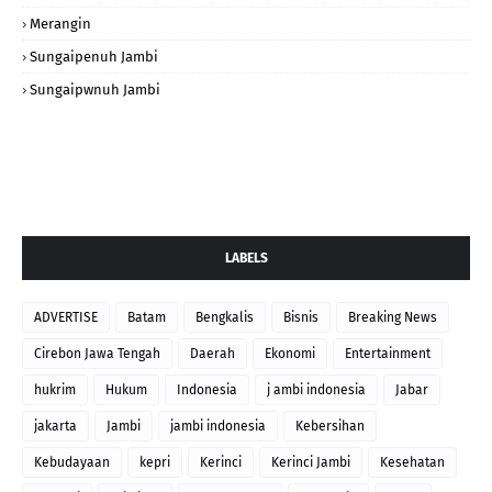
Merangin
Sungaipenuh Jambi
Sungaipwnuh Jambi
LABELS
ADVERTISE
Batam
Bengkalis
Bisnis
Breaking News
Cirebon Jawa Tengah
Daerah
Ekonomi
Entertainment
hukrim
Hukum
Indonesia
j ambi indonesia
Jabar
jakarta
Jambi
jambi indonesia
Kebersihan
Kebudayaan
kepri
Kerinci
Kerinci Jambi
Kesehatan