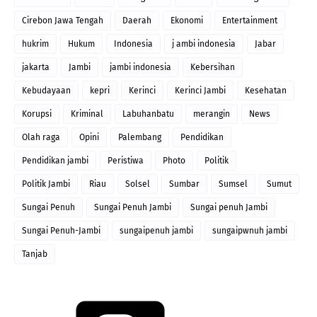
Cirebon Jawa Tengah
Daerah
Ekonomi
Entertainment
hukrim
Hukum
Indonesia
j ambi indonesia
Jabar
jakarta
Jambi
jambi indonesia
Kebersihan
Kebudayaan
kepri
Kerinci
Kerinci Jambi
Kesehatan
Korupsi
Kriminal
Labuhanbatu
merangin
News
Olah raga
Opini
Palembang
Pendidikan
Pendidikan jambi
Peristiwa
Photo
Politik
Politik Jambi
Riau
Solsel
Sumbar
Sumsel
Sumut
Sungai Penuh
Sungai Penuh Jambi
Sungai penuh Jambi
Sungai Penuh-Jambi
sungaipenuh jambi
sungaipwnuh jambi
Tanjab