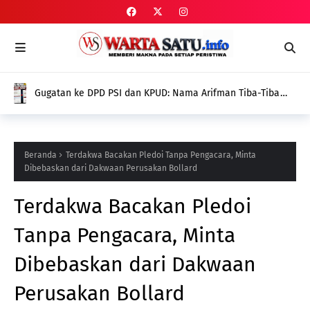
Gugatan ke DPD PSI dan KPUD: Nama Arifman Tiba-Tiba
Hilang dari SIPOL KPU, Publik Pertanyakan Penyebabnya
Beranda
Terdakwa Bacakan Pledoi Tanpa Pengacara, Minta
Dibebaskan dari Dakwaan Perusakan Bollard
Terdakwa Bacakan Pledoi
Tanpa Pengacara, Minta
Dibebaskan dari Dakwaan
Perusakan Bollard