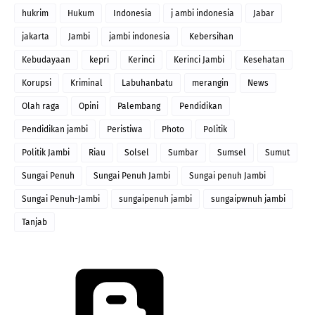
hukrim
Hukum
Indonesia
j ambi indonesia
Jabar
jakarta
Jambi
jambi indonesia
Kebersihan
Kebudayaan
kepri
Kerinci
Kerinci Jambi
Kesehatan
Korupsi
Kriminal
Labuhanbatu
merangin
News
Olah raga
Opini
Palembang
Pendidikan
Pendidikan jambi
Peristiwa
Photo
Politik
Politik Jambi
Riau
Solsel
Sumbar
Sumsel
Sumut
Sungai Penuh
Sungai Penuh Jambi
Sungai penuh Jambi
Sungai Penuh-Jambi
sungaipenuh jambi
sungaipwnuh jambi
Tanjab