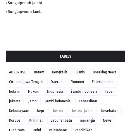
Sungaipenuh Jambi
Sungaipwnuh Jambi
LABELS
ADVERTISE
Batam
Bengkalis
Bisnis
Breaking News
Cirebon Jawa Tengah
Daerah
Ekonomi
Entertainment
hukrim
Hukum
Indonesia
j ambi indonesia
Jabar
jakarta
Jambi
jambi indonesia
Kebersihan
Kebudayaan
kepri
Kerinci
Kerinci Jambi
Kesehatan
Korupsi
Kriminal
Labuhanbatu
merangin
News
Olah raga
Opini
Palembang
Pendidikan