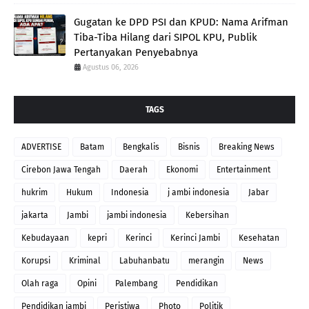
Gugatan ke DPD PSI dan KPUD: Nama Arifman
Tiba-Tiba Hilang dari SIPOL KPU, Publik
Pertanyakan Penyebabnya
Agustus 06, 2026
TAGS
ADVERTISE
Batam
Bengkalis
Bisnis
Breaking News
Cirebon Jawa Tengah
Daerah
Ekonomi
Entertainment
hukrim
Hukum
Indonesia
j ambi indonesia
Jabar
jakarta
Jambi
jambi indonesia
Kebersihan
Kebudayaan
kepri
Kerinci
Kerinci Jambi
Kesehatan
Korupsi
Kriminal
Labuhanbatu
merangin
News
Olah raga
Opini
Palembang
Pendidikan
Pendidikan jambi
Peristiwa
Photo
Politik