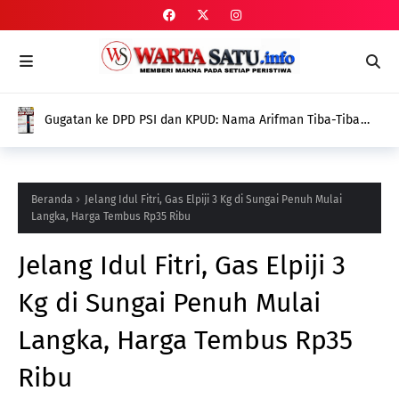
Gugatan ke DPD PSI dan KPUD: Nama Arifman Tiba-Tiba
Hilang dari SIPOL KPU, Publik Pertanyakan Penyebabnya
Beranda
Jelang Idul Fitri, Gas Elpiji 3 Kg di Sungai Penuh Mulai
Langka, Harga Tembus Rp35 Ribu
Jelang Idul Fitri, Gas Elpiji 3
Kg di Sungai Penuh Mulai
Langka, Harga Tembus Rp35
Ribu