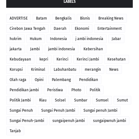
LABELS
ADVERTISE
Batam
Bengkalis
Bisnis
Breaking News
Cirebon Jawa Tengah
Daerah
Ekonomi
Entertainment
hukrim
Hukum
Indonesia
j ambi indonesia
Jabar
jakarta
Jambi
jambi indonesia
Kebersihan
Kebudayaan
kepri
Kerinci
Kerinci Jambi
Kesehatan
Korupsi
Kriminal
Labuhanbatu
merangin
News
Olah raga
Opini
Palembang
Pendidikan
Pendidikan jambi
Peristiwa
Photo
Politik
Politik Jambi
Riau
Solsel
Sumbar
Sumsel
Sumut
Sungai Penuh
Sungai Penuh Jambi
Sungai penuh Jambi
Sungai Penuh-Jambi
sungaipenuh jambi
sungaipwnuh jambi
Tanjab