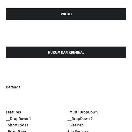
PHOTO
HUKUM DAN KRIMINAL
Beranda
Features
_Multi DropDown
__DropDown 1
__DropDown 2
_ShortCodes
_SiteMap
_Error Page
Seo Services