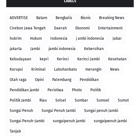
LABELS
ADVERTISE
Batam
Bengkalis
Bisnis
Breaking News
Cirebon Jawa Tengah
Daerah
Ekonomi
Entertainment
hukrim
Hukum
Indonesia
j ambi indonesia
Jabar
jakarta
Jambi
jambi indonesia
Kebersihan
Kebudayaan
kepri
Kerinci
Kerinci Jambi
Kesehatan
Korupsi
Kriminal
Labuhanbatu
merangin
News
Olah raga
Opini
Palembang
Pendidikan
Pendidikan jambi
Peristiwa
Photo
Politik
Politik Jambi
Riau
Solsel
Sumbar
Sumsel
Sumut
Sungai Penuh
Sungai Penuh Jambi
Sungai penuh Jambi
Sungai Penuh-Jambi
sungaipenuh jambi
sungaipwnuh jambi
Tanjab