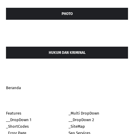
PHOTO
HUKUM DAN KRIMINAL
Beranda
Features
_Multi DropDown
__DropDown 1
__DropDown 2
_ShortCodes
_SiteMap
_Error Page
Seo Services