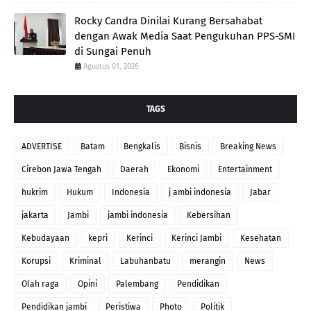
Rocky Candra Dinilai Kurang Bersahabat
dengan Awak Media Saat Pengukuhan PPS-SMI
di Sungai Penuh
Agustus 01, 2026
TAGS
ADVERTISE
Batam
Bengkalis
Bisnis
Breaking News
Cirebon Jawa Tengah
Daerah
Ekonomi
Entertainment
hukrim
Hukum
Indonesia
j ambi indonesia
Jabar
jakarta
Jambi
jambi indonesia
Kebersihan
Kebudayaan
kepri
Kerinci
Kerinci Jambi
Kesehatan
Korupsi
Kriminal
Labuhanbatu
merangin
News
Olah raga
Opini
Palembang
Pendidikan
Pendidikan jambi
Peristiwa
Photo
Politik