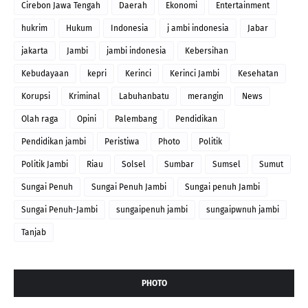
Cirebon Jawa Tengah
Daerah
Ekonomi
Entertainment
hukrim
Hukum
Indonesia
j ambi indonesia
Jabar
jakarta
Jambi
jambi indonesia
Kebersihan
Kebudayaan
kepri
Kerinci
Kerinci Jambi
Kesehatan
Korupsi
Kriminal
Labuhanbatu
merangin
News
Olah raga
Opini
Palembang
Pendidikan
Pendidikan jambi
Peristiwa
Photo
Politik
Politik Jambi
Riau
Solsel
Sumbar
Sumsel
Sumut
Sungai Penuh
Sungai Penuh Jambi
Sungai penuh Jambi
Sungai Penuh-Jambi
sungaipenuh jambi
sungaipwnuh jambi
Tanjab
PHOTO