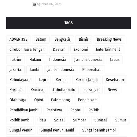
Agustus 06, 2026
TAGS
ADVERTISE
Batam
Bengkalis
Bisnis
Breaking News
Cirebon Jawa Tengah
Daerah
Ekonomi
Entertainment
hukrim
Hukum
Indonesia
j ambi indonesia
Jabar
jakarta
Jambi
jambi indonesia
Kebersihan
Kebudayaan
kepri
Kerinci
Kerinci Jambi
Kesehatan
Korupsi
Kriminal
Labuhanbatu
merangin
News
Olah raga
Opini
Palembang
Pendidikan
Pendidikan jambi
Peristiwa
Photo
Politik
Politik Jambi
Riau
Solsel
Sumbar
Sumsel
Sumut
Sungai Penuh
Sungai Penuh Jambi
Sungai penuh Jambi