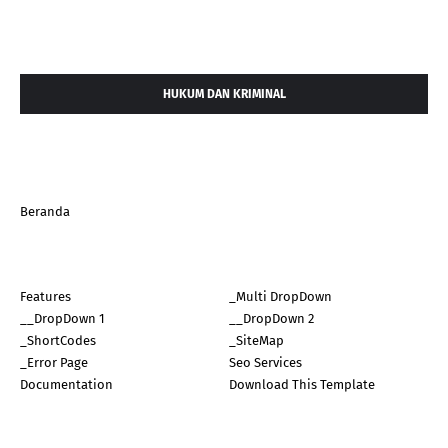
HUKUM DAN KRIMINAL
Beranda
Features
_Multi DropDown
__DropDown 1
__DropDown 2
_ShortCodes
_SiteMap
_Error Page
Seo Services
Documentation
Download This Template