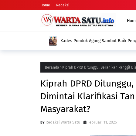
Home
Redaksi
Hom
Kades Pondok Agung Sambut Baik Pengukuh
Jadi Nilai Plus bagi Desa Kami
Beranda
Kiprah DPRD Ditunggu, Beranikah Panggil Di
Kiprah DPRD Ditunggu, 
Dimintai Klarifikasi T
Masyarakat?
Redaksi Warta Satu
Februari 11, 2026