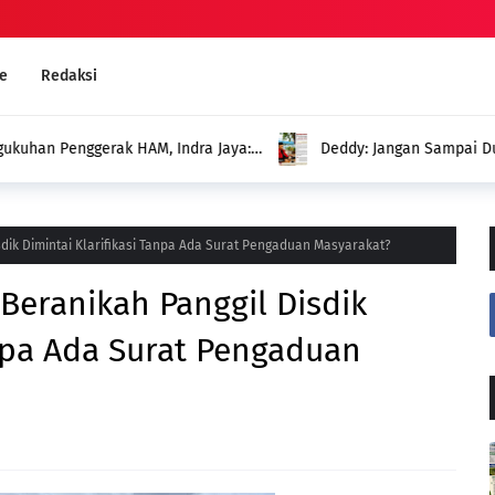
e
Redaksi
an Penggerak HAM, Indra Jaya:
Deddy: Jangan Sampai Duga
Menghadirkan Program untuk
sdik Dimintai Klarifikasi Tanpa Ada Surat Pengaduan Masyarakat?
Beranikah Panggil Disdik
anpa Ada Surat Pengaduan