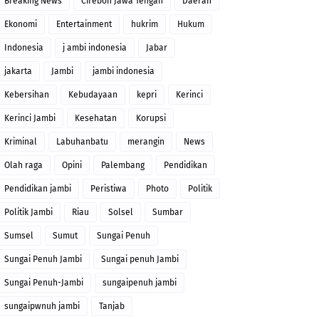
Breaking News
Cirebon Jawa Tengah
Daerah
Ekonomi
Entertainment
hukrim
Hukum
Indonesia
j ambi indonesia
Jabar
jakarta
Jambi
jambi indonesia
Kebersihan
Kebudayaan
kepri
Kerinci
Kerinci Jambi
Kesehatan
Korupsi
Kriminal
Labuhanbatu
merangin
News
Olah raga
Opini
Palembang
Pendidikan
Pendidikan jambi
Peristiwa
Photo
Politik
Politik Jambi
Riau
Solsel
Sumbar
Sumsel
Sumut
Sungai Penuh
Sungai Penuh Jambi
Sungai penuh Jambi
Sungai Penuh-Jambi
sungaipenuh jambi
sungaipwnuh jambi
Tanjab