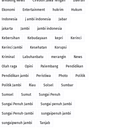
Breaking News
Cirebon Jawa Tengah
Daerah
Ekonomi
Entertainment
hukrim
Hukum
Indonesia
j ambi indonesia
Jabar
jakarta
Jambi
jambi indonesia
Kebersihan
Kebudayaan
kepri
Kerinci
Kerinci Jambi
Kesehatan
Korupsi
Kriminal
Labuhanbatu
merangin
News
Olah raga
Opini
Palembang
Pendidikan
Pendidikan jambi
Peristiwa
Photo
Politik
Politik Jambi
Riau
Solsel
Sumbar
Sumsel
Sumut
Sungai Penuh
Sungai Penuh Jambi
Sungai penuh Jambi
Sungai Penuh-Jambi
sungaipenuh jambi
sungaipwnuh jambi
Tanjab