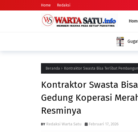
Home
Redaksi
Hom
Gugatan ke DPD PSI dan KPUD: Nama Arifman Tiba-Tiba Hilan
Publik Pertanyakan Penyebabnya
Beranda
Kontraktor Swasta Bisa Terlibat Pembangu
Kontraktor Swasta Bis
Gedung Koperasi Merah
Resminya
Redaksi Warta Satu
Februari 17, 2026