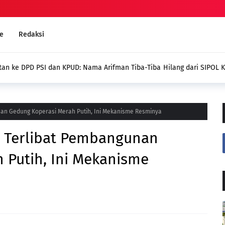
e
Redaksi
g dari SIPOL KPU,
Kades Pondok Agung Sambut 
Jadi Nilai Plus bagi Desa Kam
nan Gedung Koperasi Merah Putih, Ini Mekanisme Resminya
a Terlibat Pembangunan
 Putih, Ini Mekanisme