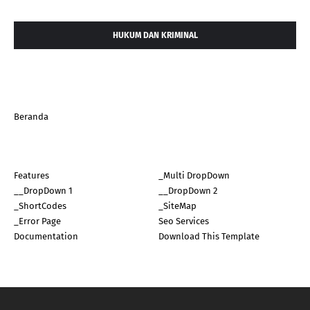
HUKUM DAN KRIMINAL
Beranda
Features
_Multi DropDown
__DropDown 1
__DropDown 2
_ShortCodes
_SiteMap
_Error Page
Seo Services
Documentation
Download This Template