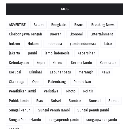
TAGS
ADVERTISE
Batam
Bengkalis
Bisnis
Breaking News
Cirebon Jawa Tengah
Daerah
Ekonomi
Entertainment
hukrim
Hukum
Indonesia
j ambi indonesia
Jabar
jakarta
Jambi
jambi indonesia
Kebersihan
Kebudayaan
kepri
Kerinci
Kerinci Jambi
Kesehatan
Korupsi
Kriminal
Labuhanbatu
merangin
News
Olah raga
Opini
Palembang
Pendidikan
Pendidikan jambi
Peristiwa
Photo
Politik
Politik Jambi
Riau
Solsel
Sumbar
Sumsel
Sumut
Sungai Penuh
Sungai Penuh Jambi
Sungai penuh Jambi
Sungai Penuh-Jambi
sungaipenuh jambi
sungaipwnuh jambi