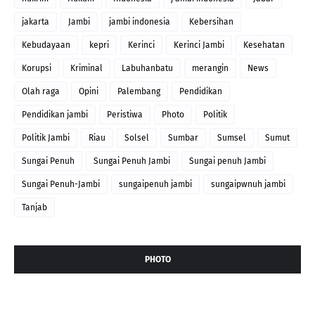
jakarta
Jambi
jambi indonesia
Kebersihan
Kebudayaan
kepri
Kerinci
Kerinci Jambi
Kesehatan
Korupsi
Kriminal
Labuhanbatu
merangin
News
Olah raga
Opini
Palembang
Pendidikan
Pendidikan jambi
Peristiwa
Photo
Politik
Politik Jambi
Riau
Solsel
Sumbar
Sumsel
Sumut
Sungai Penuh
Sungai Penuh Jambi
Sungai penuh Jambi
Sungai Penuh-Jambi
sungaipenuh jambi
sungaipwnuh jambi
Tanjab
PHOTO