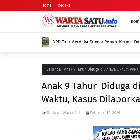
Home
Redaksi
Hom
DPD Tani Merdeka Sungai Penuh–Kerinci Di
Nyata dalam Memperjuangkan Aspirasi Pet
Beranda
Anak 9 Tahun Diduga di Aniaya Oknum PPPK P
Anak 9 Tahun Diduga d
Waktu, Kasus Dilaporka
Redaksi Warta Satu
Februari 12, 2026