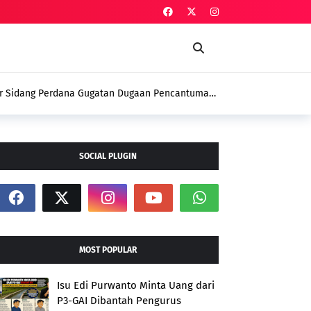
ar Sidang Perdana Gugatan Dugaan Pencantuman
usan DPD PSI
SOCIAL PLUGIN
MOST POPULAR
Isu Edi Purwanto Minta Uang dari
P3-GAI Dibantah Pengurus