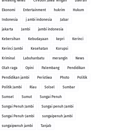
Breaking News
Cirebon Jawa Tengah
Daerah
Ekonomi
Entertainment
hukrim
Hukum
Indonesia
j ambi indonesia
Jabar
jakarta
Jambi
jambi indonesia
Kebersihan
Kebudayaan
kepri
Kerinci
Kerinci Jambi
Kesehatan
Korupsi
Kriminal
Labuhanbatu
merangin
News
Olah raga
Opini
Palembang
Pendidikan
Pendidikan jambi
Peristiwa
Photo
Politik
Politik Jambi
Riau
Solsel
Sumbar
Sumsel
Sumut
Sungai Penuh
Sungai Penuh Jambi
Sungai penuh Jambi
Sungai Penuh-Jambi
sungaipenuh jambi
sungaipwnuh jambi
Tanjab