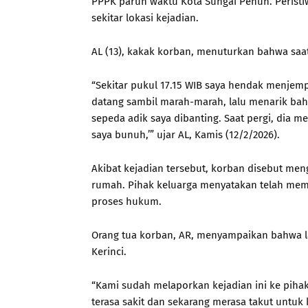
PPPK paruh waktu Kota Sungai Penuh. Peristi
sekitar lokasi kejadian.
AL (13), kakak korban, menuturkan bahwa saa
“Sekitar pukul 17.15 WIB saya hendak menjem
datang sambil marah-marah, lalu menarik bah
sepeda adik saya dibanting. Saat pergi, dia
saya bunuh,’” ujar AL, Kamis (12/2/2026).
Akibat kejadian tersebut, korban disebut meng
rumah. Pihak keluarga menyatakan telah mem
proses hukum.
Orang tua korban, AR, menyampaikan bahwa lap
Kerinci.
“Kami sudah melaporkan kejadian ini ke piha
terasa sakit dan sekarang merasa takut untuk 