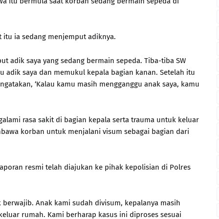
wa itu bermula saat korban sedang bermain sepeda di
t itu ia sedang menjemput adiknya.
put adik saya yang sedang bermain sepeda. Tiba-tiba SW
u adik saya dan memukul kepala bagian kanan. Setelah itu
 mengatakan, ‘Kalau kamu masih mengganggu anak saya, kamu
alami rasa sakit di bagian kepala serta trauma untuk keluar
bawa korban untuk menjalani visum sebagai bagian dari
oran resmi telah diajukan ke pihak kepolisian di Polres
k berwajib. Anak kami sudah divisum, kepalanya masih
keluar rumah. Kami berharap kasus ini diproses sesuai