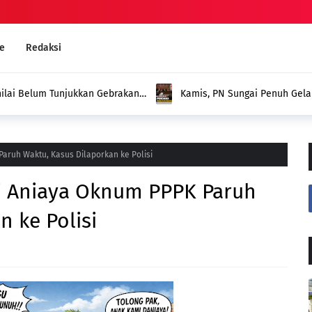
e
Redaksi
nilai Belum Tunjukkan Gebrakan
Kamis, PN Sungai Penuh Gel
ani
Nama Warga dalam Kepengur
aruh Waktu, Kasus Dilaporkan ke Polisi
i Aniaya Oknum PPPK Paruh
n ke Polisi