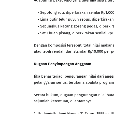
Adapun isi paket MBG yang diterima siswa terdi
Sepotong roti, diperkirakan senilai Rp1.00
Lima butir telur puyuh rebus, diperkirakan
Sebungkus kacang goreng pedas, diperkira
Satu buah pisang, diperkirakan senilai Rp1
Dengan komposisi tersebut, total nilai makan
atau lebih rendah dari standar Rp10.000 per po
Dugaan Penyimpangan Anggaran
Jika benar terjadi pengurangan nilai dari ang
pelanggaran serius, terutama apabila program
Secara hukum, dugaan pengurangan nilai bara
sejumlah ketentuan, di antaranya:
1. Undang-Undang Nomor 31 Tahun 1999 jo. U