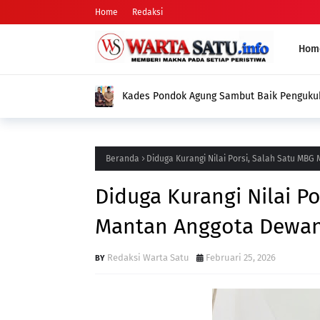
Home
Redaksi
Hom
Kades Pondok Agung Sambut Baik Pengukuh
Jadi Nilai Plus bagi Desa Kami
Beranda
Diduga Kurangi Nilai Porsi, Salah Satu MBG
Diduga Kurangi Nilai Po
Mantan Anggota Dewan 
Redaksi Warta Satu
Februari 25, 2026