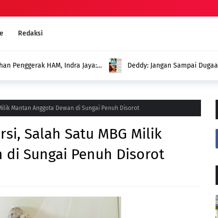
e
Redaksi
an Penggerak HAM, Indra Jaya:
Deddy: Jangan Sampai Duga
Menghadirkan Program untuk
 Milik Mantan Anggota Dewan di Sungai Penuh Disorot
rsi, Salah Satu MBG Milik
di Sungai Penuh Disorot