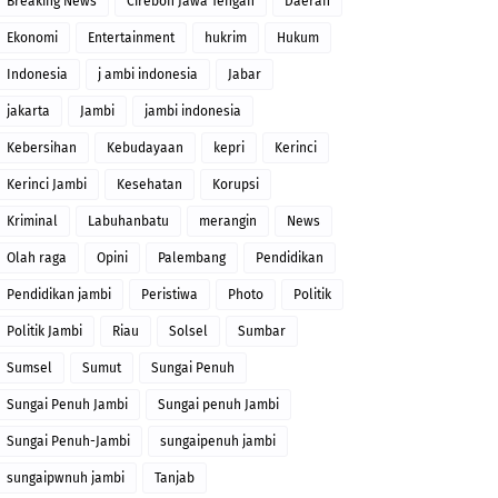
Breaking News
Cirebon Jawa Tengah
Daerah
Ekonomi
Entertainment
hukrim
Hukum
Indonesia
j ambi indonesia
Jabar
jakarta
Jambi
jambi indonesia
Kebersihan
Kebudayaan
kepri
Kerinci
Kerinci Jambi
Kesehatan
Korupsi
Kriminal
Labuhanbatu
merangin
News
Olah raga
Opini
Palembang
Pendidikan
Pendidikan jambi
Peristiwa
Photo
Politik
Politik Jambi
Riau
Solsel
Sumbar
Sumsel
Sumut
Sungai Penuh
Sungai Penuh Jambi
Sungai penuh Jambi
Sungai Penuh-Jambi
sungaipenuh jambi
sungaipwnuh jambi
Tanjab