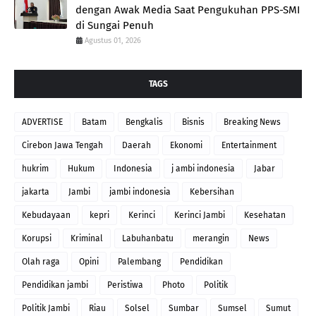
dengan Awak Media Saat Pengukuhan PPS-SMI
di Sungai Penuh
Agustus 01, 2026
TAGS
ADVERTISE
Batam
Bengkalis
Bisnis
Breaking News
Cirebon Jawa Tengah
Daerah
Ekonomi
Entertainment
hukrim
Hukum
Indonesia
j ambi indonesia
Jabar
jakarta
Jambi
jambi indonesia
Kebersihan
Kebudayaan
kepri
Kerinci
Kerinci Jambi
Kesehatan
Korupsi
Kriminal
Labuhanbatu
merangin
News
Olah raga
Opini
Palembang
Pendidikan
Pendidikan jambi
Peristiwa
Photo
Politik
Politik Jambi
Riau
Solsel
Sumbar
Sumsel
Sumut