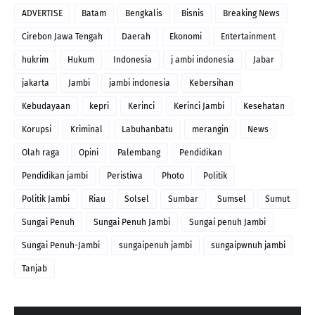
ADVERTISE
Batam
Bengkalis
Bisnis
Breaking News
Cirebon Jawa Tengah
Daerah
Ekonomi
Entertainment
hukrim
Hukum
Indonesia
j ambi indonesia
Jabar
jakarta
Jambi
jambi indonesia
Kebersihan
Kebudayaan
kepri
Kerinci
Kerinci Jambi
Kesehatan
Korupsi
Kriminal
Labuhanbatu
merangin
News
Olah raga
Opini
Palembang
Pendidikan
Pendidikan jambi
Peristiwa
Photo
Politik
Politik Jambi
Riau
Solsel
Sumbar
Sumsel
Sumut
Sungai Penuh
Sungai Penuh Jambi
Sungai penuh Jambi
Sungai Penuh-Jambi
sungaipenuh jambi
sungaipwnuh jambi
Tanjab