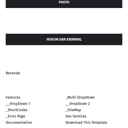
PHOTO
HUKUM DAN KRIMINAL
Beranda
Features
_Multi DropDown
__DropDown 1
__DropDown 2
_ShortCodes
_SiteMap
_Error Page
Seo Services
Documentation
Download This Template