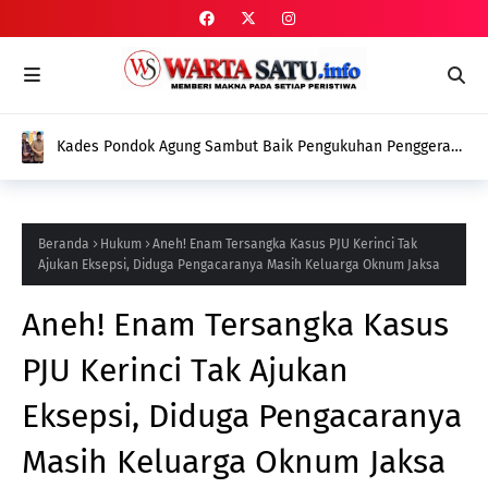
Kades Pondok Agung Sambut Baik Pengukuhan Penggerak
HAM, Indra Jaya: Jadi Nilai Plus bagi Desa Kami
Beranda
Hukum
Aneh! Enam Tersangka Kasus PJU Kerinci Tak
Ajukan Eksepsi, Diduga Pengacaranya Masih Keluarga Oknum Jaksa
Aneh! Enam Tersangka Kasus
PJU Kerinci Tak Ajukan
Eksepsi, Diduga Pengacaranya
Masih Keluarga Oknum Jaksa