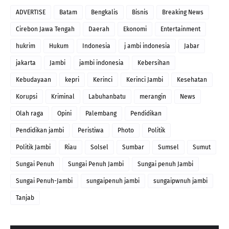
ADVERTISE
Batam
Bengkalis
Bisnis
Breaking News
Cirebon Jawa Tengah
Daerah
Ekonomi
Entertainment
hukrim
Hukum
Indonesia
j ambi indonesia
Jabar
jakarta
Jambi
jambi indonesia
Kebersihan
Kebudayaan
kepri
Kerinci
Kerinci Jambi
Kesehatan
Korupsi
Kriminal
Labuhanbatu
merangin
News
Olah raga
Opini
Palembang
Pendidikan
Pendidikan jambi
Peristiwa
Photo
Politik
Politik Jambi
Riau
Solsel
Sumbar
Sumsel
Sumut
Sungai Penuh
Sungai Penuh Jambi
Sungai penuh Jambi
Sungai Penuh-Jambi
sungaipenuh jambi
sungaipwnuh jambi
Tanjab