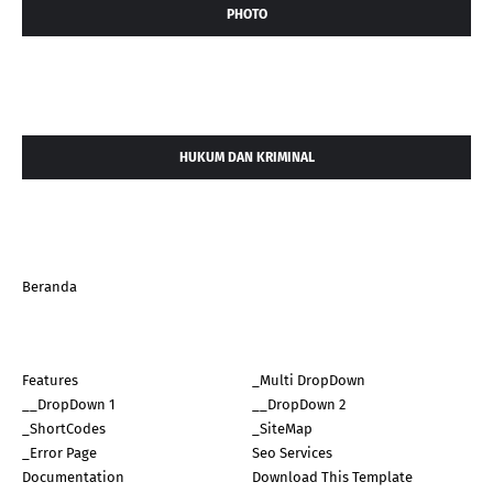
PHOTO
HUKUM DAN KRIMINAL
Beranda
Features
_Multi DropDown
__DropDown 1
__DropDown 2
_ShortCodes
_SiteMap
_Error Page
Seo Services
Documentation
Download This Template