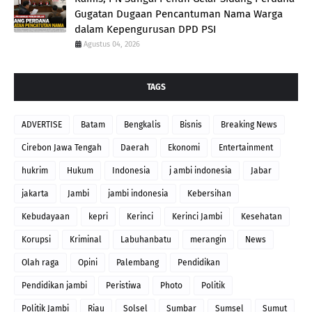
Gugatan Dugaan Pencantuman Nama Warga
dalam Kepengurusan DPD PSI
Agustus 04, 2026
TAGS
ADVERTISE
Batam
Bengkalis
Bisnis
Breaking News
Cirebon Jawa Tengah
Daerah
Ekonomi
Entertainment
hukrim
Hukum
Indonesia
j ambi indonesia
Jabar
jakarta
Jambi
jambi indonesia
Kebersihan
Kebudayaan
kepri
Kerinci
Kerinci Jambi
Kesehatan
Korupsi
Kriminal
Labuhanbatu
merangin
News
Olah raga
Opini
Palembang
Pendidikan
Pendidikan jambi
Peristiwa
Photo
Politik
Politik Jambi
Riau
Solsel
Sumbar
Sumsel
Sumut