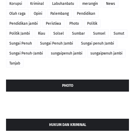
Korupsi
Kriminal
Labuhanbatu
merangin
News
Olah raga
Opini
Palembang
Pendidikan
Pendidikan jambi
Peristiwa
Photo
Politik
Politik Jambi
Riau
Solsel
Sumbar
Sumsel
Sumut
Sungai Penuh
Sungai Penuh Jambi
Sungai penuh Jambi
Sungai Penuh-Jambi
sungaipenuh jambi
sungaipwnuh jambi
Tanjab
PHOTO
HUKUM DAN KRIMINAL