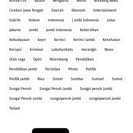
ADVERTISE
Batam
Bengkalis
Bisnis
Breaking News
Cirebon Jawa Tengah
Daerah
Ekonomi
Entertainment
hukrim
Hukum
Indonesia
j ambi indonesia
Jabar
jakarta
Jambi
jambi indonesia
Kebersihan
Kebudayaan
kepri
Kerinci
Kerinci Jambi
Kesehatan
Korupsi
Kriminal
Labuhanbatu
merangin
News
Olah raga
Opini
Palembang
Pendidikan
Pendidikan jambi
Peristiwa
Photo
Politik
Politik Jambi
Riau
Solsel
Sumbar
Sumsel
Sumut
Sungai Penuh
Sungai Penuh Jambi
Sungai penuh Jambi
Sungai Penuh-Jambi
sungaipenuh jambi
sungaipwnuh jambi
Tanjab