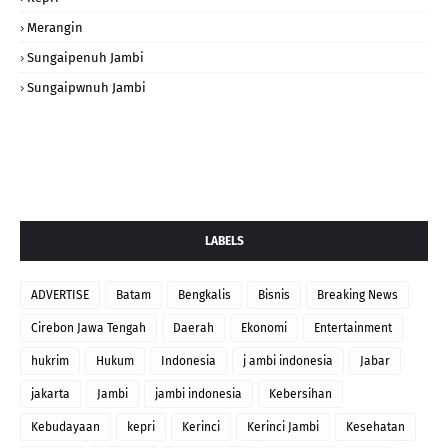
Merangin
Sungaipenuh Jambi
Sungaipwnuh Jambi
LABELS
ADVERTISE
Batam
Bengkalis
Bisnis
Breaking News
Cirebon Jawa Tengah
Daerah
Ekonomi
Entertainment
hukrim
Hukum
Indonesia
j ambi indonesia
Jabar
jakarta
Jambi
jambi indonesia
Kebersihan
Kebudayaan
kepri
Kerinci
Kerinci Jambi
Kesehatan