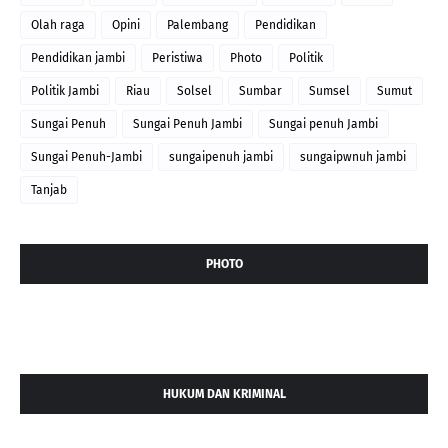
Olah raga
Opini
Palembang
Pendidikan
Pendidikan jambi
Peristiwa
Photo
Politik
Politik Jambi
Riau
Solsel
Sumbar
Sumsel
Sumut
Sungai Penuh
Sungai Penuh Jambi
Sungai penuh Jambi
Sungai Penuh-Jambi
sungaipenuh jambi
sungaipwnuh jambi
Tanjab
PHOTO
HUKUM DAN KRIMINAL