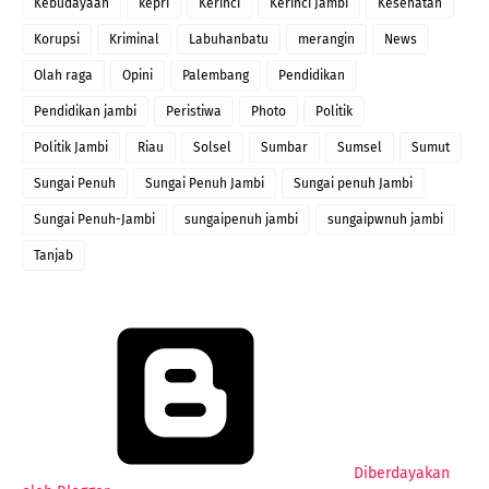
Kebudayaan
kepri
Kerinci
Kerinci Jambi
Kesehatan
Korupsi
Kriminal
Labuhanbatu
merangin
News
Olah raga
Opini
Palembang
Pendidikan
Pendidikan jambi
Peristiwa
Photo
Politik
Politik Jambi
Riau
Solsel
Sumbar
Sumsel
Sumut
Sungai Penuh
Sungai Penuh Jambi
Sungai penuh Jambi
Sungai Penuh-Jambi
sungaipenuh jambi
sungaipwnuh jambi
Tanjab
Diberdayakan