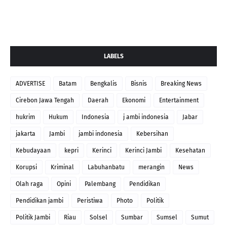
LABELS
ADVERTISE
Batam
Bengkalis
Bisnis
Breaking News
Cirebon Jawa Tengah
Daerah
Ekonomi
Entertainment
hukrim
Hukum
Indonesia
j ambi indonesia
Jabar
jakarta
Jambi
jambi indonesia
Kebersihan
Kebudayaan
kepri
Kerinci
Kerinci Jambi
Kesehatan
Korupsi
Kriminal
Labuhanbatu
merangin
News
Olah raga
Opini
Palembang
Pendidikan
Pendidikan jambi
Peristiwa
Photo
Politik
Politik Jambi
Riau
Solsel
Sumbar
Sumsel
Sumut