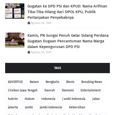
Gugatan ke DPD PSI dan KPUD: Nama Arifman
Tiba-Tiba Hilang dari SIPOL KPU, Publik
Pertanyakan Penyebabnya
Agustus 06, 2026
Kamis, PN Sungai Penuh Gelar Sidang Perdana
Gugatan Dugaan Pencantuman Nama Warga
dalam Kepengurusan DPD PSI
Agustus 04, 2026
TAGS
ADVERTISE
Batam
Bengkalis
Bisnis
Breaking News
Cirebon Jawa Tengah
Daerah
Ekonomi
Entertainment
hukrim
Hukum
Indonesia
j ambi indonesia
Jabar
jakarta
Jambi
jambi indonesia
Kebersihan