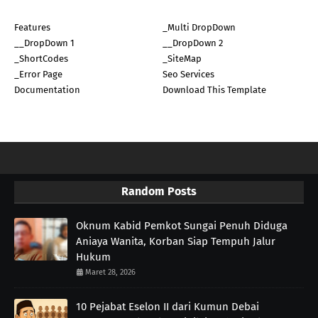
Features
_Multi DropDown
__DropDown 1
__DropDown 2
_ShortCodes
_SiteMap
_Error Page
Seo Services
Documentation
Download This Template
Random Posts
Oknum Kabid Pemkot Sungai Penuh Diduga
Aniaya Wanita, Korban Siap Tempuh Jalur
Hukum
Maret 28, 2026
10 Pejabat Eselon II dari Kumun Debai