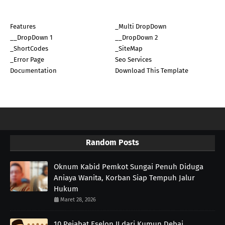
Features
_Multi DropDown
__DropDown 1
__DropDown 2
_ShortCodes
_SiteMap
_Error Page
Seo Services
Documentation
Download This Template
Random Posts
Oknum Kabid Pemkot Sungai Penuh Diduga
Aniaya Wanita, Korban Siap Tempuh Jalur
Hukum
Maret 28, 2026
10 Pejabat Eselon II dari Kumun Debai