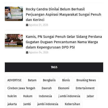
Rocky Candra Dinilai Belum Berhasil
Perjuangan Aspirasi Masyarakat Sungai Penuh
dan Kerinci
Agustus 01, 2026
Kamis, PN Sungai Penuh Gelar Sidang Perdana
Gugatan Dugaan Pencantuman Nama Warga
dalam Kepengurusan DPD PSI
Agustus 04, 2026
TAGS
ADVERTISE
Batam
Bengkalis
Bisnis
Breaking News
Cirebon Jawa Tengah
Daerah
Ekonomi
Entertainment
hukrim
Hukum
Indonesia
j ambi indonesia
Jabar
jakarta
Jambi
jambi indonesia
Kebersihan