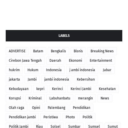
LABELS
ADVERTISE
Batam
Bengkalis
Bisnis
Breaking News
Cirebon Jawa Tengah
Daerah
Ekonomi
Entertainment
hukrim
Hukum
Indonesia
j ambi indonesia
Jabar
jakarta
Jambi
jambi indonesia
Kebersihan
Kebudayaan
kepri
Kerinci
Kerinci Jambi
Kesehatan
Korupsi
Kriminal
Labuhanbatu
merangin
News
Olah raga
Opini
Palembang
Pendidikan
Pendidikan jambi
Peristiwa
Photo
Politik
Politik Jambi
Riau
Solsel
Sumbar
Sumsel
Sumut