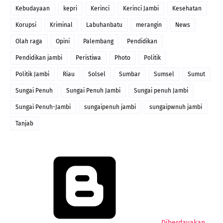
Kebudayaan
kepri
Kerinci
Kerinci Jambi
Kesehatan
Korupsi
Kriminal
Labuhanbatu
merangin
News
Olah raga
Opini
Palembang
Pendidikan
Pendidikan jambi
Peristiwa
Photo
Politik
Politik Jambi
Riau
Solsel
Sumbar
Sumsel
Sumut
Sungai Penuh
Sungai Penuh Jambi
Sungai penuh Jambi
Sungai Penuh-Jambi
sungaipenuh jambi
sungaipwnuh jambi
Tanjab
Diberdayakan