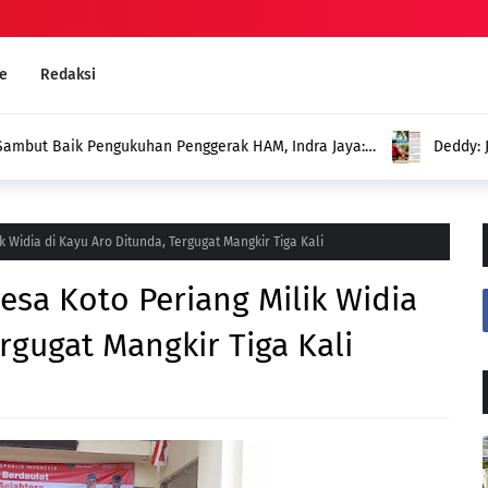
e
Redaksi
an Penggerak HAM, Indra Jaya:
Deddy: Jangan Sampai Duga
Menghadirkan Program untuk
 Widia di Kayu Aro Ditunda, Tergugat Mangkir Tiga Kali
sa Koto Periang Milik Widia
rgugat Mangkir Tiga Kali