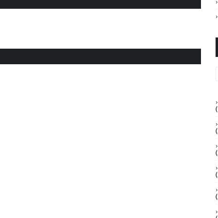
(
(
(