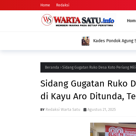
Home
Redaksi
Hom
Kades Pondok Agung Sambut Baik Pengukuh
Jadi Nilai Plus bagi Desa Kami
Beranda
Sidang Gugatan Ruko Desa Koto Periang Milik
Sidang Gugatan Ruko De
di Kayu Aro Ditunda, Te
Redaksi Warta Satu
Agustus 21, 2025