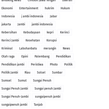
Breaking News
Cirebon Jawa Tengah
Daerah
Ekonomi
Entertainment
hukrim
Hukum
Indonesia
j ambi indonesia
Jabar
jakarta
Jambi
jambi indonesia
Kebersihan
Kebudayaan
kepri
Kerinci
Kerinci Jambi
Kesehatan
Korupsi
Kriminal
Labuhanbatu
merangin
News
Olah raga
Opini
Palembang
Pendidikan
Pendidikan jambi
Peristiwa
Photo
Politik
Politik Jambi
Riau
Solsel
Sumbar
Sumsel
Sumut
Sungai Penuh
Sungai Penuh Jambi
Sungai penuh Jambi
Sungai Penuh-Jambi
sungaipenuh jambi
sungaipwnuh jambi
Tanjab