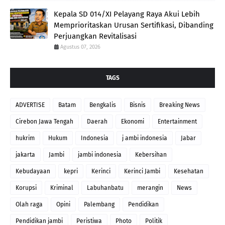
Kepala SD 014/XI Pelayang Raya Akui Lebih
Memprioritaskan Urusan Sertifikasi, Dibanding
Perjuangkan Revitalisasi
Agustus 07, 2026
TAGS
ADVERTISE
Batam
Bengkalis
Bisnis
Breaking News
Cirebon Jawa Tengah
Daerah
Ekonomi
Entertainment
hukrim
Hukum
Indonesia
j ambi indonesia
Jabar
jakarta
Jambi
jambi indonesia
Kebersihan
Kebudayaan
kepri
Kerinci
Kerinci Jambi
Kesehatan
Korupsi
Kriminal
Labuhanbatu
merangin
News
Olah raga
Opini
Palembang
Pendidikan
Pendidikan jambi
Peristiwa
Photo
Politik