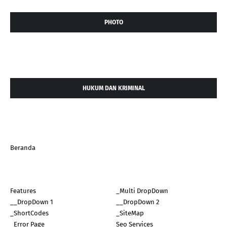
PHOTO
HUKUM DAN KRIMINAL
Beranda
Features
_Multi DropDown
__DropDown 1
__DropDown 2
_ShortCodes
_SiteMap
_Error Page
Seo Services