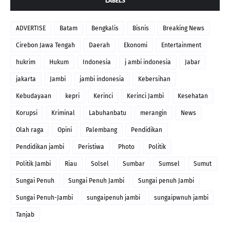
LABELS
ADVERTISE
Batam
Bengkalis
Bisnis
Breaking News
Cirebon Jawa Tengah
Daerah
Ekonomi
Entertainment
hukrim
Hukum
Indonesia
j ambi indonesia
Jabar
jakarta
Jambi
jambi indonesia
Kebersihan
Kebudayaan
kepri
Kerinci
Kerinci Jambi
Kesehatan
Korupsi
Kriminal
Labuhanbatu
merangin
News
Olah raga
Opini
Palembang
Pendidikan
Pendidikan jambi
Peristiwa
Photo
Politik
Politik Jambi
Riau
Solsel
Sumbar
Sumsel
Sumut
Sungai Penuh
Sungai Penuh Jambi
Sungai penuh Jambi
Sungai Penuh-Jambi
sungaipenuh jambi
sungaipwnuh jambi
Tanjab