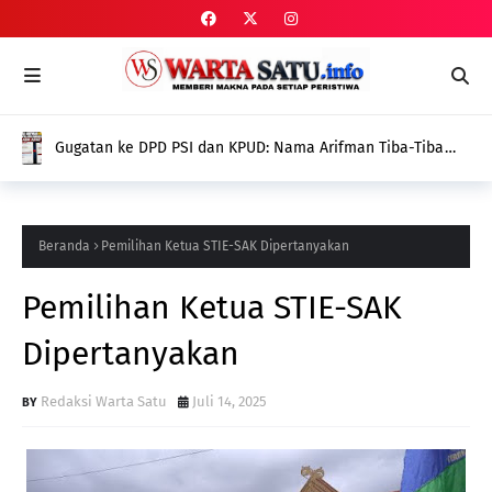
Kades Pondok Agung Sambut Baik Pengukuhan Penggerak
HAM, Indra Jaya: Jadi Nilai Plus bagi Desa Kami
Beranda
Pemilihan Ketua STIE-SAK Dipertanyakan
Pemilihan Ketua STIE-SAK
Dipertanyakan
Redaksi Warta Satu
Juli 14, 2025