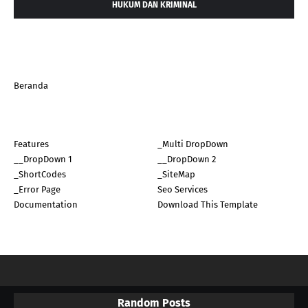
HUKUM DAN KRIMINAL
Beranda
Features
_Multi DropDown
__DropDown 1
__DropDown 2
_ShortCodes
_SiteMap
_Error Page
Seo Services
Documentation
Download This Template
Random Posts