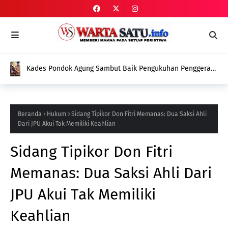
Kades Pondok Agung Sambut Baik Pengukuhan Penggerak
HAM, Indra Jaya: Jadi Nilai Plus bagi Desa Kami
Beranda
Hukum
Sidang Tipikor Don Fitri Memanas: Dua Saksi Ahli
Dari JPU Akui Tak Memiliki Keahlian
Sidang Tipikor Don Fitri
Memanas: Dua Saksi Ahli Dari
JPU Akui Tak Memiliki
Keahlian