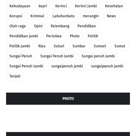
Kebudayaan
kepri
Kerinci
Kerinci Jambi
Kesehatan
Korupsi
Kriminal
Labuhanbatu
merangin
News
Olah raga
Opini
Palembang
Pendidikan
Pendidikan jambi
Peristiwa
Photo
Politik
Politik Jambi
Riau
Solsel
Sumbar
Sumsel
Sumut
Sungai Penuh
Sungai Penuh Jambi
Sungai penuh Jambi
Sungai Penuh-Jambi
sungaipenuh jambi
sungaipwnuh jambi
Tanjab
PHOTO