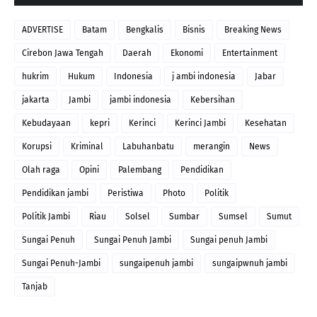
ADVERTISE
Batam
Bengkalis
Bisnis
Breaking News
Cirebon Jawa Tengah
Daerah
Ekonomi
Entertainment
hukrim
Hukum
Indonesia
j ambi indonesia
Jabar
jakarta
Jambi
jambi indonesia
Kebersihan
Kebudayaan
kepri
Kerinci
Kerinci Jambi
Kesehatan
Korupsi
Kriminal
Labuhanbatu
merangin
News
Olah raga
Opini
Palembang
Pendidikan
Pendidikan jambi
Peristiwa
Photo
Politik
Politik Jambi
Riau
Solsel
Sumbar
Sumsel
Sumut
Sungai Penuh
Sungai Penuh Jambi
Sungai penuh Jambi
Sungai Penuh-Jambi
sungaipenuh jambi
sungaipwnuh jambi
Tanjab