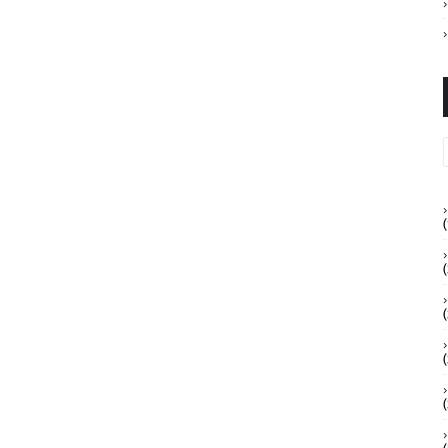
(
(
(