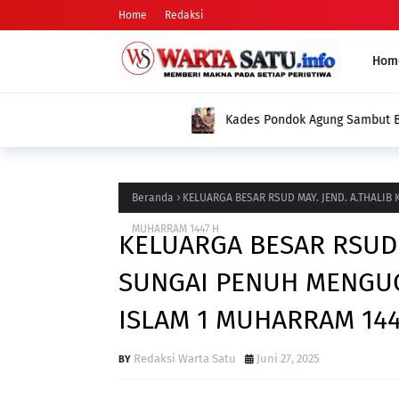
Home
Redaksi
Hom
Kades Pondok Agung Sambut Baik Pengukuh
Jadi Nilai Plus bagi Desa Kami
Beranda
KELUARGA BESAR RSUD MAY. JEND. A.THALI
MUHARRAM 1447 H
KELUARGA BESAR RSUD 
SUNGAI PENUH MENGU
ISLAM 1 MUHARRAM 144
Redaksi Warta Satu
Juni 27, 2025