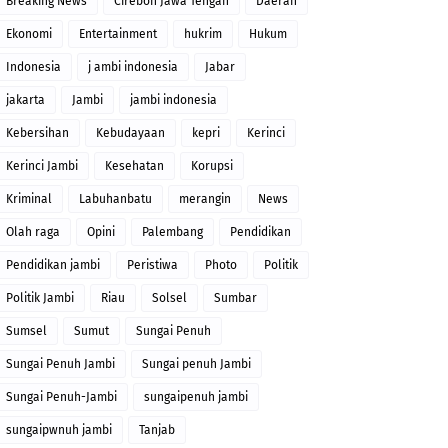
Breaking News
Cirebon Jawa Tengah
Daerah
Ekonomi
Entertainment
hukrim
Hukum
Indonesia
j ambi indonesia
Jabar
jakarta
Jambi
jambi indonesia
Kebersihan
Kebudayaan
kepri
Kerinci
Kerinci Jambi
Kesehatan
Korupsi
Kriminal
Labuhanbatu
merangin
News
Olah raga
Opini
Palembang
Pendidikan
Pendidikan jambi
Peristiwa
Photo
Politik
Politik Jambi
Riau
Solsel
Sumbar
Sumsel
Sumut
Sungai Penuh
Sungai Penuh Jambi
Sungai penuh Jambi
Sungai Penuh-Jambi
sungaipenuh jambi
sungaipwnuh jambi
Tanjab