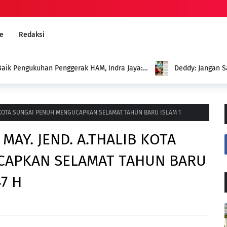
e
Redaksi
an Penggerak HAM, Indra Jaya:
Deddy: Jangan Sampai Duga
Menghadirkan Program untuk
B KOTA SUNGAI PENUH MENGUCAPKAN SELAMAT TAHUN BARU ISLAM 1
MAY. JEND. A.THALIB KOTA
CAPKAN SELAMAT TAHUN BARU
7 H