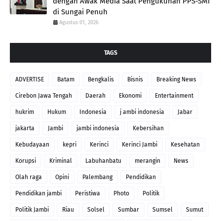
dengan Awak Media Saat Pengukuhan PPS-SMI
di Sungai Penuh
Agustus 01, 2026
TAGS
ADVERTISE
Batam
Bengkalis
Bisnis
Breaking News
Cirebon Jawa Tengah
Daerah
Ekonomi
Entertainment
hukrim
Hukum
Indonesia
j ambi indonesia
Jabar
jakarta
Jambi
jambi indonesia
Kebersihan
Kebudayaan
kepri
Kerinci
Kerinci Jambi
Kesehatan
Korupsi
Kriminal
Labuhanbatu
merangin
News
Olah raga
Opini
Palembang
Pendidikan
Pendidikan jambi
Peristiwa
Photo
Politik
Politik Jambi
Riau
Solsel
Sumbar
Sumsel
Sumut