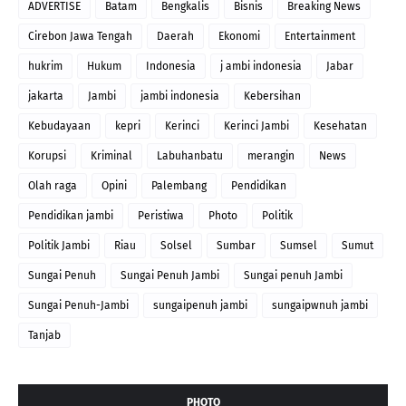
ADVERTISE
Batam
Bengkalis
Bisnis
Breaking News
Cirebon Jawa Tengah
Daerah
Ekonomi
Entertainment
hukrim
Hukum
Indonesia
j ambi indonesia
Jabar
jakarta
Jambi
jambi indonesia
Kebersihan
Kebudayaan
kepri
Kerinci
Kerinci Jambi
Kesehatan
Korupsi
Kriminal
Labuhanbatu
merangin
News
Olah raga
Opini
Palembang
Pendidikan
Pendidikan jambi
Peristiwa
Photo
Politik
Politik Jambi
Riau
Solsel
Sumbar
Sumsel
Sumut
Sungai Penuh
Sungai Penuh Jambi
Sungai penuh Jambi
Sungai Penuh-Jambi
sungaipenuh jambi
sungaipwnuh jambi
Tanjab
PHOTO