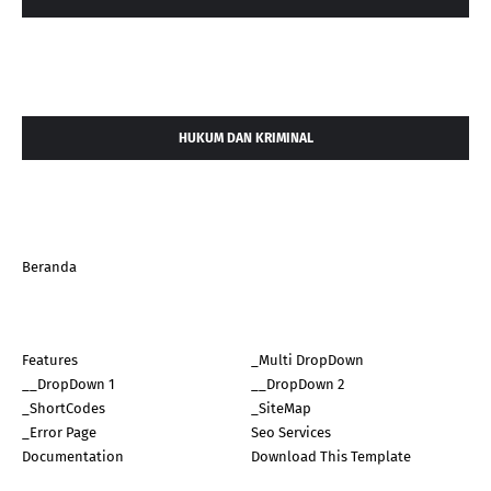
HUKUM DAN KRIMINAL
Beranda
Features
_Multi DropDown
__DropDown 1
__DropDown 2
_ShortCodes
_SiteMap
_Error Page
Seo Services
Documentation
Download This Template