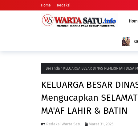
Home
Redaksi
Hom
Kades Pondok Agung Sambut Baik Pengukuh
Jadi Nilai Plus bagi Desa Kami
Beranda
KELUARGA BESAR DINAS PEMERINTAH DESA Me
KELUARGA BESAR DINA
Mengucapkan SELAMAT 
MA'AF LAHIR & BATIN
Redaksi Warta Satu
Maret 31, 2025