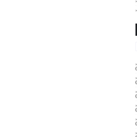
(
(
(