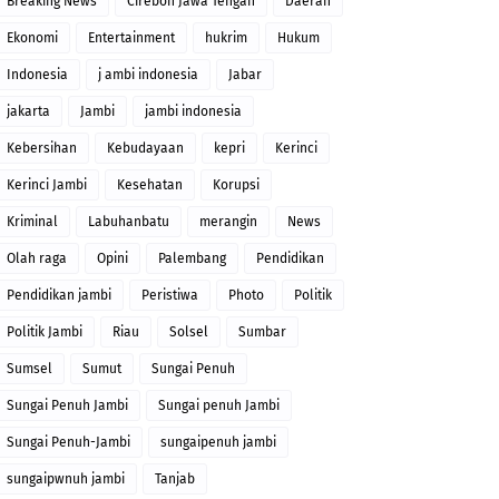
Breaking News
Cirebon Jawa Tengah
Daerah
Ekonomi
Entertainment
hukrim
Hukum
Indonesia
j ambi indonesia
Jabar
jakarta
Jambi
jambi indonesia
Kebersihan
Kebudayaan
kepri
Kerinci
Kerinci Jambi
Kesehatan
Korupsi
Kriminal
Labuhanbatu
merangin
News
Olah raga
Opini
Palembang
Pendidikan
Pendidikan jambi
Peristiwa
Photo
Politik
Politik Jambi
Riau
Solsel
Sumbar
Sumsel
Sumut
Sungai Penuh
Sungai Penuh Jambi
Sungai penuh Jambi
Sungai Penuh-Jambi
sungaipenuh jambi
sungaipwnuh jambi
Tanjab