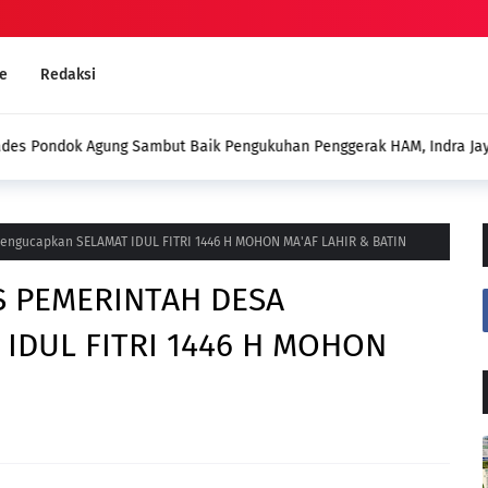
e
Redaksi
an Penggerak HAM, Indra Jaya:
Deddy: Jangan Sampai Duga
Menghadirkan Program untuk
ngucapkan SELAMAT IDUL FITRI 1446 H MOHON MA'AF LAHIR & BATIN
S PEMERINTAH DESA
IDUL FITRI 1446 H MOHON