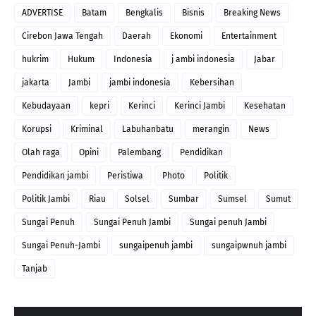
ADVERTISE
Batam
Bengkalis
Bisnis
Breaking News
Cirebon Jawa Tengah
Daerah
Ekonomi
Entertainment
hukrim
Hukum
Indonesia
j ambi indonesia
Jabar
jakarta
Jambi
jambi indonesia
Kebersihan
Kebudayaan
kepri
Kerinci
Kerinci Jambi
Kesehatan
Korupsi
Kriminal
Labuhanbatu
merangin
News
Olah raga
Opini
Palembang
Pendidikan
Pendidikan jambi
Peristiwa
Photo
Politik
Politik Jambi
Riau
Solsel
Sumbar
Sumsel
Sumut
Sungai Penuh
Sungai Penuh Jambi
Sungai penuh Jambi
Sungai Penuh-Jambi
sungaipenuh jambi
sungaipwnuh jambi
Tanjab