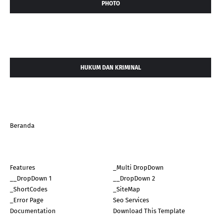
PHOTO
HUKUM DAN KRIMINAL
Beranda
Features
_Multi DropDown
__DropDown 1
__DropDown 2
_ShortCodes
_SiteMap
_Error Page
Seo Services
Documentation
Download This Template