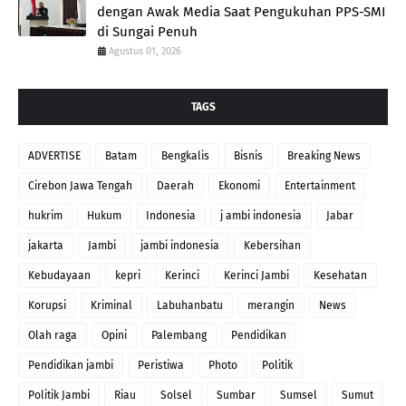
dengan Awak Media Saat Pengukuhan PPS-SMI
di Sungai Penuh
Agustus 01, 2026
TAGS
ADVERTISE
Batam
Bengkalis
Bisnis
Breaking News
Cirebon Jawa Tengah
Daerah
Ekonomi
Entertainment
hukrim
Hukum
Indonesia
j ambi indonesia
Jabar
jakarta
Jambi
jambi indonesia
Kebersihan
Kebudayaan
kepri
Kerinci
Kerinci Jambi
Kesehatan
Korupsi
Kriminal
Labuhanbatu
merangin
News
Olah raga
Opini
Palembang
Pendidikan
Pendidikan jambi
Peristiwa
Photo
Politik
Politik Jambi
Riau
Solsel
Sumbar
Sumsel
Sumut