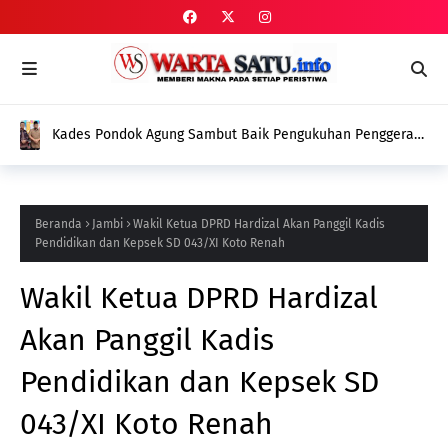
Kades Pondok Agung Sambut Baik Pengukuhan Penggerak
HAM, Indra Jaya: Jadi Nilai Plus bagi Desa Kami
Beranda
Jambi
Wakil Ketua DPRD Hardizal Akan Panggil Kadis
Pendidikan dan Kepsek SD 043/XI Koto Renah
Wakil Ketua DPRD Hardizal
Akan Panggil Kadis
Pendidikan dan Kepsek SD
043/XI Koto Renah