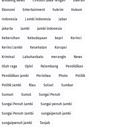
Breaking News
Cirebon Jawa Tengah
Daerah
Ekonomi
Entertainment
hukrim
Hukum
Indonesia
j ambi indonesia
Jabar
jakarta
Jambi
jambi indonesia
Kebersihan
Kebudayaan
kepri
Kerinci
Kerinci Jambi
Kesehatan
Korupsi
Kriminal
Labuhanbatu
merangin
News
Olah raga
Opini
Palembang
Pendidikan
Pendidikan jambi
Peristiwa
Photo
Politik
Politik Jambi
Riau
Solsel
Sumbar
Sumsel
Sumut
Sungai Penuh
Sungai Penuh Jambi
Sungai penuh Jambi
Sungai Penuh-Jambi
sungaipenuh jambi
sungaipwnuh jambi
Tanjab