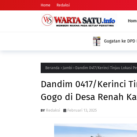
Home
Redaksi
Hom
Gugatan ke DPD PSI dan KPUD: Nama Arifman Tiba-Tiba Hilan
Publik Pertanyakan Penyebabnya
Beranda
Jambi
Dandim 0417/Kerinci Tinjau Lokasi 
Dandim 0417/Kerinci T
Gogo di Desa Renah K
Redaksi
Februari 13, 2025