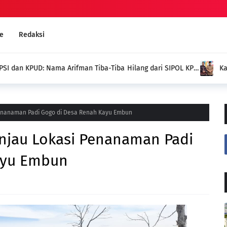
e
Redaksi
g dari SIPOL KPU,
Kades Pondok Agung Sambut 
Jadi Nilai Plus bagi Desa Kam
Penanaman Padi Gogo di Desa Renah Kayu Embun
injau Lokasi Penanaman Padi
ayu Embun