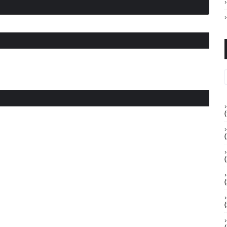
(
(
(